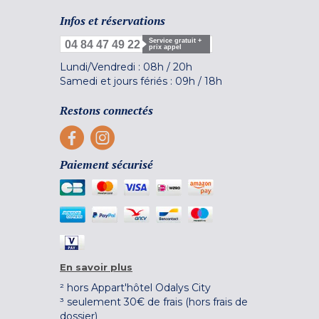
Infos et réservations
Service gratuit +
04 84 47 49 22
prix appel
Lundi/Vendredi :
08h
/
20h
Samedi et jours fériés :
09h
/
18h
Restons connectés
Paiement sécurisé
En savoir plus
² hors Appart'hôtel Odalys City
³ seulement 30€ de frais (hors frais de
dossier)