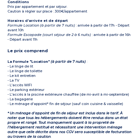
Conditions
Prix par appartement et par séjour.
Caution à régler sur place : 300€/appartement
Horaires d’arrivée et de départ
Formule Location (à partir de 7 nuits)
: arrivée à partir de 17h - Départ
avant 10h
Formule Escapade (court séjour de 2 à 6 nuits)
: arrivée à partir de 16h
- Départ avant 11h
Le prix comprend
La Formule "Location"
(à partir de 7 nuits)
:
- Le linge de lit
- Le linge de toilette
- Le kit entretien
- La TV
- L'accès WIFI
- Le parking extérieur
- L'accès à la piscine extérieure chauffée (de mi-avril à mi-septembre)
- La bagagerie
- Le ménage d'appoint* fin de séjour (sauf coin cuisine & vaisselle)
* Un ménage d’appoint de fin de séjour est inclus dans le tarif. À
noter que tous les hébergements doivent être rendus dans un état
propre et rangé. Tout manquement quant à la propreté de
l’hébergement restitué et nécessitant une intervention ménage
autre que celle décrite dans nos CGV sera susceptible de facturation
au travers de la caution
.