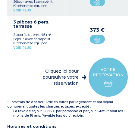
Séjour avec 1 canapé lit
Kitchenette équipée
(réfrigérateur, plaque
VOIR PLUS
vitrocéramique, micro-
ondes/gril, lave-vaisselle,
3 pièces 6 pers.
cafetière à capsule,
terrasse
cafetière filtre, bouilloire,
373 €
grille pain)
Superficie : env. 45 m²
1 chambre avec lit double
Séjour avec canapé lit
1 chambre avec 2 lits
Kitchenette équipée
superposés
(réfrigérateur, plaque
1 salle de bain avec
VOIR PLUS
vitrocéramique, micro-
baignoire (ou douche dans
ondes/gril, lave-vaisselle,
appartement PMR*)
cafetière à capsule,
Climatisation
cafetière filtre, bouilloire,
À noter
:
grille pain)
- Tous les appartements
VOTRE
Cliquez ici pour
1 chambre avec 2 lits
sont en duplex sauf 2
RÉSERVATION
simples ou zippés
poursuivre votre
logements PMR
1 chambre avec 1 lit double
*
Personne à mobilité
réservation
1 salle de bain avec
réduite
baignoire (ou douche dans
appartement PMR*)
Climatisation
¹Hors frais de dossier - Prix en euros par logement et par séjour
À noter
:
- Tous les appartements
comprenant toutes les charges et taxes, excepté :
sont en duplex sauf 4
La taxe de séjour : 2,86 € par personne et par jour. Gratuit pour les
logements PMR
moins de 18 ans. Payable lors du check-in.
*
Personne à mobilité
réduite
Horaires et conditions