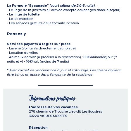
La Formule "Escapade"
(court séjour de 2 à 6 nuits)
:
- Le linge de lit (lits faits à l’arrivée excepté couchages dans le séjour)
- Le linge de toilette
- Le kit entretien
- Les services gratuits de la formule location
Pensez y
Services payants à régler sur place
- Laverie (voir tarifs directement sur place)
- Location de vélos
- Animaux admis* (à préciser à la réservation) : 80€/animal/séjour (7
nuits et +) - 16€/nuit (moins de 7 nuits)
*
Avec carnet de vaccinations à jour et tatouage. Les chiens doivent
être tenus en laisse dans l'enceinte de la résidence
Informations pratiques
L'adresse de vos vacances
278 chemin de Trouche Lieu-dit Les Boudres
30220
AIGUES MORTES
Réception