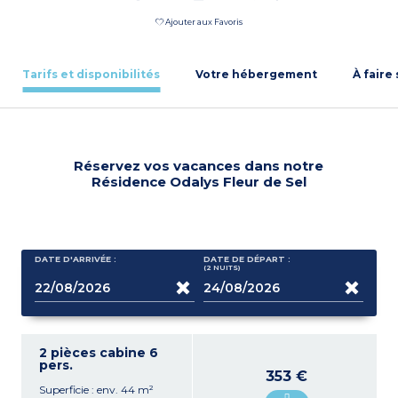
Ajouter aux Favoris
Tarifs et disponibilités
Votre hébergement
À faire
Réservez vos vacances dans notre
Résidence Odalys Fleur de Sel
DATE D'ARRIVÉE :
DATE DE DÉPART :
(2
NUITS
)
2 pièces cabine 6
pers.
353 €
Superficie : env. 44 m²