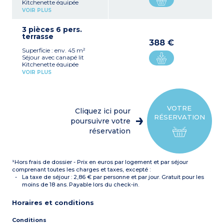
Kitchenette équipée
(réfrigérateur, plaque
VOIR PLUS
vitrocéramique, micro-
ondes/gril, lave-vaisselle,
3 pièces 6 pers.
cafetière à capsule,
terrasse
cafetière filtre, bouilloire,
388 €
grille pain)
Superficie : env. 45 m²
1 chambre avec 1 lit double
Séjour avec canapé lit
1 salle de bain avec
Kitchenette équipée
baignoire (ou douche dans
(réfrigérateur, plaque
appartement pour PMR*)
VOIR PLUS
vitrocéramique, micro-
Climatisation
ondes/gril, lave-vaisselle,
À noter
:
cafetière à capsule,
- Tous les appartements
cafetière filtre, bouilloire,
sont en duplex sauf 1
grille pain)
logement PMR
VOTRE
Cliquez ici pour
1 chambre avec 2 lits
*
Personne à mobilité
RÉSERVATION
simples ou zippés
poursuivre votre
réduite
1 chambre avec 1 lit double
réservation
1 salle de bain avec
baignoire (ou douche dans
appartement PMR*)
Climatisation
¹Hors frais de dossier - Prix en euros par logement et par séjour
À noter
:
- Tous les appartements
comprenant toutes les charges et taxes, excepté :
sont en duplex sauf 4
La taxe de séjour : 2,86 € par personne et par jour. Gratuit pour les
logements PMR
moins de 18 ans. Payable lors du check-in.
*
Personne à mobilité
réduite
Horaires et conditions
Conditions