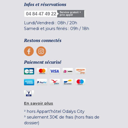
Infos et réservations
Service gratuit +
04 84 47 49 22
prix appel
Lundi/Vendredi :
08h
/
20h
Samedi et jours fériés :
09h
/
18h
Restons connectés
Paiement sécurisé
En savoir plus
² hors Appart'hôtel Odalys City
³ seulement 30€ de frais (hors frais de
dossier)