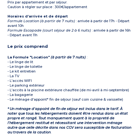
Prix par appartement et par séjour.
Caution à régler sur place : 300€/appartement
Horaires d’arrivée et de départ
Formule Location (à partir de 7 nuits)
: arrivée à partir de 17h - Départ
avant 10h
Formule Escapade (court séjour de 2 à 6 nuits)
: arrivée à partir de 16h
- Départ avant 11h
Le prix comprend
La Formule "Location"
(à partir de 7 nuits)
:
- Le linge de lit
- Le linge de toilette
- Le kit entretien
- La TV
- L'accès WIFI
- Le parking extérieur
- L'accès à la piscine extérieure chauffée (de mi-avril à mi-septembre)
- La bagagerie
- Le ménage d'appoint* fin de séjour (sauf coin cuisine & vaisselle)
* Un ménage d’appoint de fin de séjour est inclus dans le tarif. À
noter que tous les hébergements doivent être rendus dans un état
propre et rangé. Tout manquement quant à la propreté de
l’hébergement restitué et nécessitant une intervention ménage
autre que celle décrite dans nos CGV sera susceptible de facturation
au travers de la caution
.