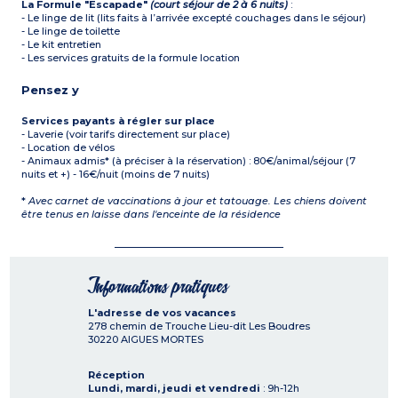
La Formule "Escapade"
(court séjour de 2 à 6 nuits)
:
- Le linge de lit (lits faits à l’arrivée excepté couchages dans le séjour)
- Le linge de toilette
- Le kit entretien
- Les services gratuits de la formule location
Pensez y
Services payants à régler sur place
- Laverie (voir tarifs directement sur place)
- Location de vélos
- Animaux admis* (à préciser à la réservation) : 80€/animal/séjour (7
nuits et +) - 16€/nuit (moins de 7 nuits)
*
Avec carnet de vaccinations à jour et tatouage. Les chiens doivent
être tenus en laisse dans l'enceinte de la résidence
Informations pratiques
L'adresse de vos vacances
278 chemin de Trouche Lieu-dit Les Boudres
30220
AIGUES MORTES
Réception
Lundi, mardi, jeudi et vendredi
: 9h-12h