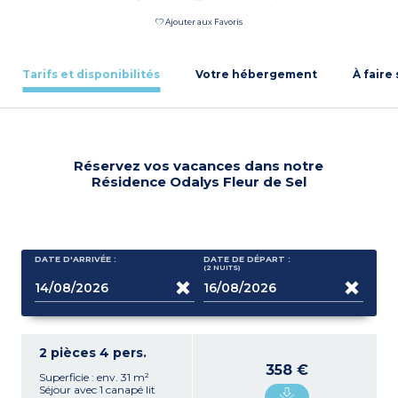
Ajouter aux Favoris
Tarifs et disponibilités
Votre hébergement
À faire
Réservez vos vacances dans notre
Résidence Odalys Fleur de Sel
DATE D'ARRIVÉE :
DATE DE DÉPART :
(2
NUITS
)
2 pièces 4 pers.
358 €
Superficie : env. 31 m²
Séjour avec 1 canapé lit