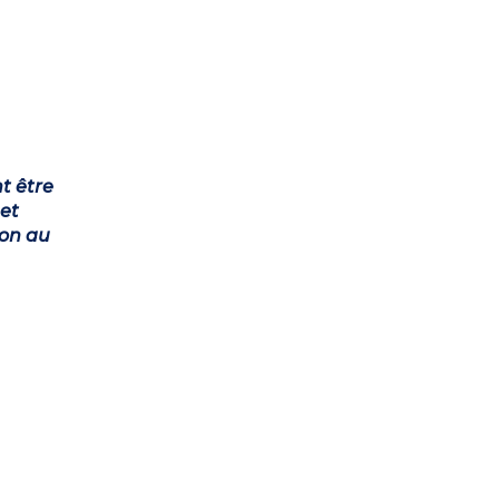
t être
et
ion au