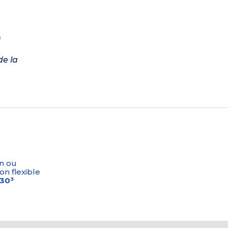
)
de la
n ou
on flexible
-30³