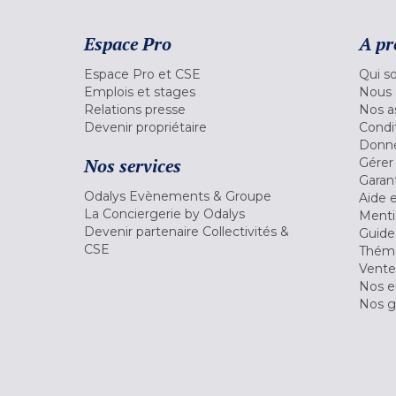
Espace Pro
A pr
Espace Pro et CSE
Qui s
Emplois et stages
Nous 
Relations presse
Nos a
Devenir propriétaire
Condi
Donné
Nos services
Gérer
Garant
Odalys Evènements & Groupe
Aide 
La Conciergerie by Odalys
Menti
Devenir partenaire Collectivités &
Guide
CSE
Théma
Vente
Nos 
Nos g