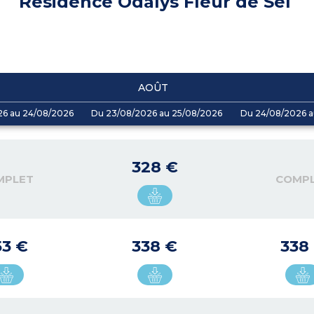
Résidence Odalys Fleur de Sel
AOÛT
26 au 24/08/2026
Du 23/08/2026 au 25/08/2026
Du 24/08/2026 a
328 €
MPLET
COMP
53 €
338 €
338