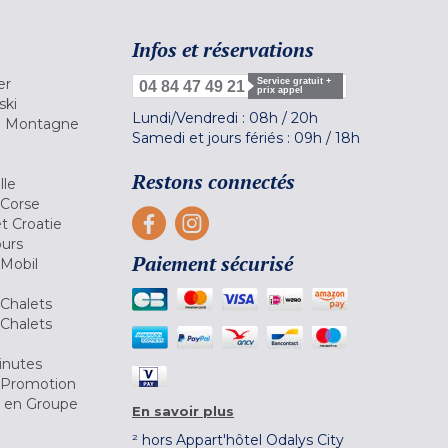
Infos et réservations
er
Service gratuit +
04 84 47 49 21
prix appel
ski
Lundi/Vendredi :
08h
/
20h
la Montagne
Samedi et jours fériés :
09h
/
18h
a
Restons connectés
lle
 Corse
et Croatie
ours
Paiement sécurisé
 Mobil
Chalets
Chalets
inutes
 Promotion
r en Groupe
En savoir plus
² hors Appart'hôtel Odalys City