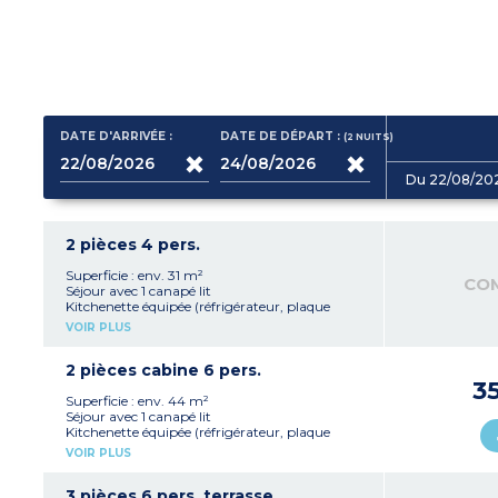
DATE D'ARRIVÉE :
DATE DE DÉPART :
(2
NUITS
)
Du 22/08/20
2 pièces 4 pers.
Superficie : env. 31 m²
CO
Séjour avec 1 canapé lit
Kitchenette équipée (réfrigérateur, plaque
vitrocéramique, micro-ondes/gril, lave-vaisselle,
VOIR PLUS
cafetière à capsule, cafetière filtre, bouilloire,
grille pain)
1 chambre avec 1 lit double
2 pièces cabine 6 pers.
1 salle de bain avec baignoire (ou douche dans
3
appartement pour PMR*)
Superficie : env. 44 m²
Climatisation
Séjour avec 1 canapé lit
À noter
:
Kitchenette équipée (réfrigérateur, plaque
- Tous les appartements sont en duplex sauf 1
vitrocéramique, micro-ondes/gril, lave-vaisselle,
VOIR PLUS
logement PMR
cafetière à capsule, cafetière filtre, bouilloire,
*
Personne à mobilité réduite
grille pain)
1 chambre avec lit double
3 pièces 6 pers. terrasse