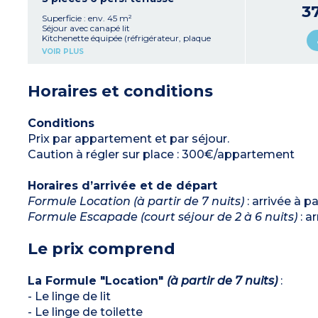
1 chambre avec 2 lits superposés
3
1 salle de bain avec baignoire (ou douche dans
Superficie : env. 45 m²
appartement PMR*)
Séjour avec canapé lit
Climatisation
Kitchenette équipée (réfrigérateur, plaque
À noter
:
vitrocéramique, micro-ondes/gril, lave-vaisselle,
VOIR PLUS
- Tous les appartements sont en duplex sauf 2
cafetière à capsule, cafetière filtre, bouilloire,
logements PMR
grille pain)
*
Personne à mobilité réduite
1 chambre avec 2 lits simples ou zippés
Horaires et conditions
1 chambre avec 1 lit double
1 salle de bain avec baignoire (ou douche dans
appartement PMR*)
Climatisation
Conditions
À noter
:
Prix par appartement et par séjour.
- Tous les appartements sont en duplex sauf 4
logements PMR
Caution à régler sur place : 300€/appartement
*
Personne à mobilité réduite
Horaires d’arrivée et de départ
Formule Location (à partir de 7 nuits)
: arrivée à p
Formule Escapade (court séjour de 2 à 6 nuits)
: a
Le prix comprend
La Formule "Location"
(à partir de 7 nuits)
:
- Le linge de lit
- Le linge de toilette