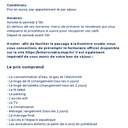
Conditions
:
Prix en euros, par appartement et par séjour.
Horaires
:
Arrivée le samedi à 15h.
En dehors de ces horaires, merci de prévenir la résidence qui vous
indiquera la procédure à suivre pour récupérer vos clefs.
Départ le samedi avant 10h.
A noter : afin de faciliter le passage à la frontière croate, nous
vous conseillons de préremplir le formulaire officiel disponible
sur le site https://entercroatia.mup.hr/. Il est également
impératif de vous munir de votre bon de séjour.
»
Le prix comprend
- La consommation d'eau, le gaz et l’électricité
- Le linge de lit (changement tous les 4 jours)
- Le linge de toilette (changement tous les 2 jours)
- Le lit bébé
- Le parking
- L'accès wifi
- La TV
- La climatisation
- Ménage, rangement (tous les 2 jours)
- Le ménage final
- L’accès à l'espace aquatique
- Les animations enfants (à partir de 4 ans) en juillet/août