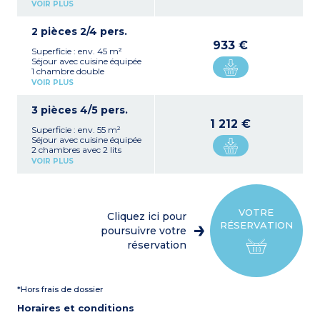
1 chambre double
VOIR PLUS
Canapé lit 1 personne dans
le séjour
2 pièces 2/4 pers.
Salle de bains ou de
douche, WC
933 €
Superficie : env. 45 m²
Balcon ou loggia
Séjour avec cuisine équipée
1 chambre double
Canapé lit 2 personnes
VOIR PLUS
dans le séjour
Salle de bains ou douche,
3 pièces 4/5 pers.
WC
Balcon ou loggia
1 212 €
Superficie : env. 55 m²
Séjour avec cuisine équipée
2 chambres avec 2 lits
simples
VOIR PLUS
Canapé lit 1 personne dans
le séjour
1 salle de bains ou douche,
WC
Balcon ou loggia
VOTRE
Cliquez ici pour
RÉSERVATION
poursuivre votre
réservation
*Hors frais de dossier
Horaires et conditions