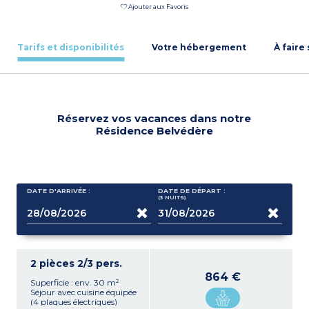
Ajouter aux Favoris
Tarifs et disponibilités
Votre hébergement
À faire
Réservez vos vacances dans notre
Résidence Belvédère
DATE D'ARRIVÉE :
DATE DE DÉPART :
(3
NUITS
)
2 pièces 2/3 pers.
864 €
Superficie : env. 30 m²
Séjour avec cuisine équipée
(4 plaques électriques)