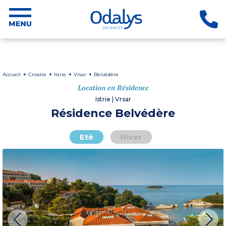
Accueil
Croatie
Istrie
Vrsar
Belvédère
Location en Résidence
Istrie | Vrsar
Résidence Belvédère
Eté
Hiver