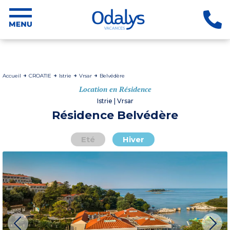
Accueil
CROATIE
Istrie
Vrsar
Belvédère
Location en Résidence
Istrie | Vrsar
Résidence Belvédère
Eté
Hiver