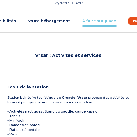
Ajouter aux Favoris
nibilités
Votre hébergement
À faire sur place
N
Vrsar : Activités et services
Les + de la station
Station balnéaire touristique de
Croatie
,
Vrsar
propose des activités et
loisirs à pratiquer pendant vos vacances en
Istrie
:
- Activités nautiques : Stand up paddle, canoë kayak
- Tennis
- Mini-golf
- Balades en bateau
- Bateaux à pédales
- Vélo