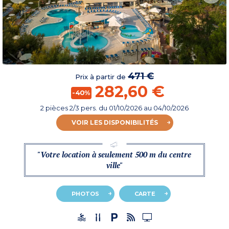
471 €
Prix à partir de
282,60 €
-40%
2 pièces 2/3 pers.
du
01/10/2026
au 04/10/2026
VOIR LES DISPONIBILITÉS
"Votre location à seulement 500 m du centre
ville"
PHOTOS
CARTE