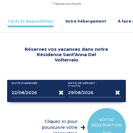
Ajouter aux Favoris
Tarifs et disponibilités
Votre hébergement
À faire
Réservez vos vacances dans notre
Résidence Sant'Anna Del
Volterraio
DATE D'ARRIVÉE :
DATE DE DÉPART :
(7
NUITS
)
VOTRE
Cliquez ici pour
RÉSERVATION
poursuivre votre