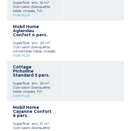
Superficie : env. 16 m²
Coin salon (banquette,
table, chaises, TV)
Coin cuisine (plaque 2 feux,
VOIR PLUS
réfrigérateur, micro-ondes,
cafetière électrique)
Mobil Home
1 chambre ave un lit
Aglandau
double (140x190)
Confort 4 pers.
Salle d'eau avec douche,
lavabo et WC
Superficie : env. 20 m²
Terrasse semi-couverte
Coin salon (banquette
avec salon de jardin
convertible, table, chaises,
Capacité max. 2
TV)
personnes
VOIR PLUS
Coin cuisine (plaque 2 feux,
réfrigérateur, micro-ondes,
Cottage
cafetière électrique)
Picholine
1 chambre ave un lit
Standard 5 pers.
double (140x190)
Salle d'eau avec douche,
Superficie : env. 25 m²
lavabo et WC
Coin salon (banquette,
Terrasse semi-couverte
table, chaises, TV)
avec salon de jardin et 2
Coin cuisine ( petit
chiliennes
VOIR PLUS
réfrigérateur, micro-ondes,
Capacité max. 4
cafetière électrique)
personnes
Mobil Home
1 chambre ave un lit
Cayanne Confort
double (140x190)
6 pers.
1 chambres avec 3 lits
simples (80x190) dont 2
Superficie : env. 31 m²
superposés
Coin salon (banquette
Salle d'eau avec douche,