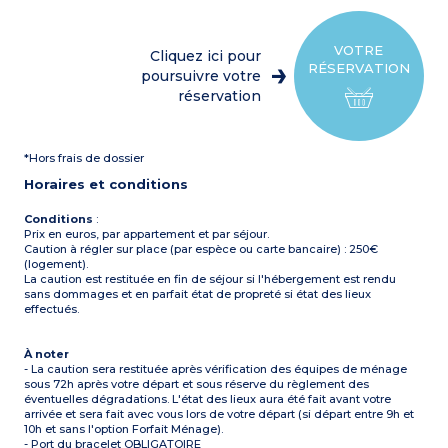
micro-ondes, cafetière
Capacité max. 6
électrique, lave-vaisselle)
personnes
1 chambre ave un lit
double (140x190)
VOTRE
Cliquez ici pour
1 chambre avec 2 lits
RÉSERVATION
simples (80x190)
poursuivre votre
1 chambre avec 1 lit simple
réservation
(80x190) et 1 lit gigogne
(70x190)
Salle d'eau avec douche,
lavabo et WC séparé
*Hors frais de dossier
Climatisation
Terrasse semi-couverte
Horaires et conditions
avec salon de jardin et 2
chiliennes
Capacité max. 6
Conditions
:
personnes
Prix en euros, par appartement et par séjour.
Caution à régler sur place (par espèce ou carte bancaire) : 250€
(logement).
La caution est restituée en fin de séjour si l'hébergement est rendu
sans dommages et en parfait état de propreté si état des lieux
effectués.
À noter
- La caution sera restituée après vérification des équipes de ménage
sous 72h après votre départ et sous réserve du règlement des
éventuelles dégradations. L'état des lieux aura été fait avant votre
arrivée et sera fait avec vous lors de votre départ (si départ entre 9h et
10h et sans l'option Forfait Ménage).
- Port du bracelet OBLIGATOIRE