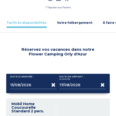
Ajouter aux Favoris
Tarifs et disponibilités
Votre hébergement
À faire
Réservez vos vacances dans notre
Flower Camping Orly d'Azur
DATE D'ARRIVÉE :
DATE DE DÉPART :
(2
NUITS
)
Mobil Home
Coucourelle
Standard 2 pers.