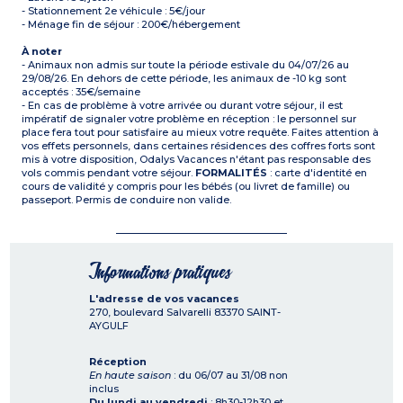
- Stationnement 2e véhicule : 5€/jour
- Ménage fin de séjour : 200€/hébergement
À noter
- Animaux non admis sur toute la période estivale du 04/07/26 au
29/08/26. En dehors de cette période, les animaux de -10 kg sont
acceptés : 35€/semaine
- En cas de problème à votre arrivée ou durant votre séjour, il est
impératif de signaler votre problème en réception : le personnel sur
place fera tout pour satisfaire au mieux votre requête. Faites attention à
vos effets personnels, dans certaines résidences des coffres forts sont
mis à votre disposition, Odalys Vacances n'étant pas responsable des
vols commis pendant votre séjour.
FORMALITÉS
: carte d'identité en
cours de validité y compris pour les bébés (ou livret de famille) ou
passeport. Permis de conduire non valide.
Informations pratiques
L'adresse de vos vacances
270, boulevard Salvarelli
83370
SAINT-
AYGULF
Réception
En haute saison
: du 06/07 au 31/08 non
inclus
Du lundi au vendredi
: 8h30-12h30 et