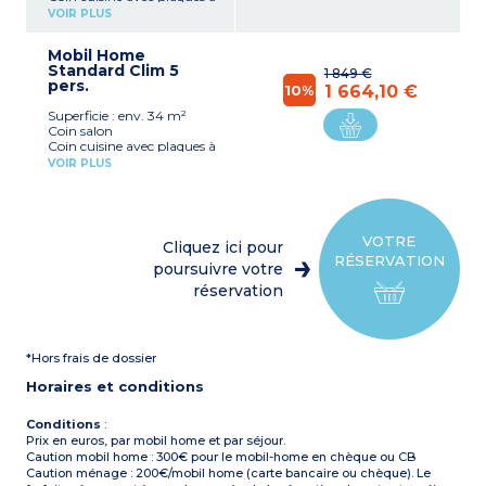
induction, réfrigérateur,
VOIR PLUS
micro-ondes, cafetière
électrique, lave-vaisselle
Mobil Home
1 chambre avec 1 lit double
Standard Clim 5
(140x190 ou 160x190)
1 849 €
pers.
1 chambre avec 2 lits
10%
1 664,10 €
simples (80x190)
Superficie : env. 34 m²
1 chambre avec 1 lit simple
Coin salon
(80x190)
Coin cuisine avec plaques à
Salle de douche, WC séparé
induction, réfrigérateur,
Climatisation réversible, TV
VOIR PLUS
micro-ondes, cafetière
Terrasse avec store et salon
électrique
de jardin
1 chambre avec 1 lit double
Une place de parking à
(140x190 ou 160x190)
proximité
1 chambre avec 2 lits
Capacité d’occupation : 5
VOTRE
Cliquez ici pour
simples (80x190)
personnes maximum,
RÉSERVATION
1 chambre avec 1 lit simple
poursuivre votre
enfants et bébés inclus
(80x190)
Mobil home rénové
réservation
Salle de douche, WC séparé
Climatisation réversible, TV
Terrasse avec store et salon
de jardin
*Hors frais de dossier
Une place de parking à
proximité
Horaires et conditions
Capacité d’occupation : 5
personnes maximum,
enfants et bébés inclus
Conditions
:
Prix en euros, par mobil home et par séjour.
Caution mobil home : 300€ pour le mobil-home en chèque ou CB
Caution ménage : 200€/mobil home (carte bancaire ou chèque). Le