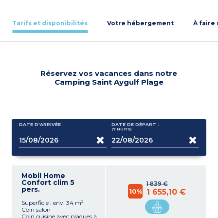
Tarifs et disponibilités
Votre hébergement
À faire
Réservez vos vacances dans notre
Camping Saint Aygulf Plage
DATE D'ARRIVÉE :
DATE DE DÉPART :
(7
NUITS
)
Mobil Home
Confort clim 5
1 839 €
pers.
10%
1 655,10 €
Superficie : env. 34 m²
Coin salon
Coin cuisine avec plaques à