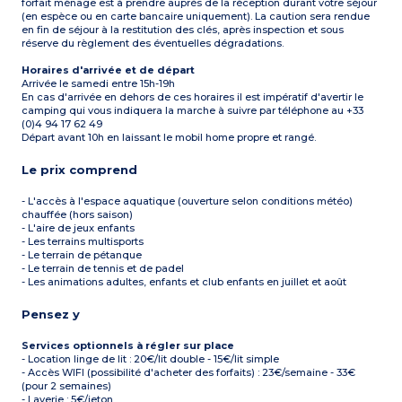
forfait ménage est à prendre auprès de la réception durant votre séjour
(en espèce ou en carte bancaire uniquement). La caution sera rendue
en fin de séjour à la restitution des clés, après inspection et sous
réserve du règlement des éventuelles dégradations.
Horaires d'arrivée et de départ
Arrivée le samedi entre 15h-19h
En cas d'arrivée en dehors de ces horaires il est impératif d'avertir le
camping qui vous indiquera la marche à suivre par téléphone au +33
(0)4 94 17 62 49
Départ avant 10h en laissant le mobil home propre et rangé.
Le prix comprend
- L'accès à l'espace aquatique (ouverture selon conditions météo)
chauffée (hors saison)
- L'aire de jeux enfants
- Les terrains multisports
- Le terrain de pétanque
- Le terrain de tennis et de padel
- Les animations adultes, enfants et club enfants en juillet et août
Pensez y
Services optionnels à régler sur place
- Location linge de lit : 20€/lit double - 15€/lit simple
- Accès WIFI (possibilité d'acheter des forfaits) : 23€/semaine - 33€
(pour 2 semaines)
- Laverie : 5€/jeton