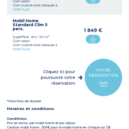
Coin salon
Coin cuisine avec plaques à
induction, réfrigérateur,
VOIR PLUS
micro-ondes, cafetière
électrique, lave-vaisselle
Mobil Home
1 chambre avec 1 lit double
Standard Clim 5
(140x190 ou 160x190)
pers.
1 chambre avec 2 lits
1 849 €
simples (80x190)
Superficie : env. 34 m²
1 chambre avec 1 lit simple
Coin salon
(80x190)
Coin cuisine avec plaques à
Salle de douche, WC séparé
induction, réfrigérateur,
Climatisation réversible, TV
VOIR PLUS
micro-ondes, cafetière
Terrasse avec store et salon
électrique
de jardin
1 chambre avec 1 lit double
Une place de parking à
(140x190 ou 160x190)
proximité
1 chambre avec 2 lits
Capacité d’occupation : 5
VOTRE
Cliquez ici pour
simples (80x190)
personnes maximum,
RÉSERVATION
1 chambre avec 1 lit simple
poursuivre votre
enfants et bébés inclus
(80x190)
Mobil home rénové
réservation
Salle de douche, WC séparé
Climatisation réversible, TV
Terrasse avec store et salon
de jardin
*Hors frais de dossier
Une place de parking à
proximité
Horaires et conditions
Capacité d’occupation : 5
personnes maximum,
enfants et bébés inclus
Conditions
:
Prix en euros, par mobil home et par séjour.
Caution mobil home : 300€ pour le mobil-home en chèque ou CB