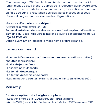
Caution ménage : 200€/mobil home (carte bancaire ou chèque). Le
forfait ménage est à prendre auprès de la réception durant votre séjour
(en espèce ou en carte bancaire uniquement). La caution sera rendue
en fin de séjour à la restitution des clés, après inspection et sous
réserve du règlement des éventuelles dégradations.
Horaires d'arrivée et de départ
Arrivée le samedi entre 15h-19h
En cas d'arrivée en dehors de ces horaires il est impératif d'avertir le
camping qui vous indiquera la marche à suivre par téléphone au +33
(0)4 94 17 62 49
Départ avant 10h en laissant le mobil home propre et rangé.
Le prix comprend
- L'accès à l'espace aquatique (ouverture selon conditions météo)
chauffée (hors saison)
- L'aire de jeux enfants
- Les terrains multisports
- Le terrain de pétanque
- Le terrain de tennis et de padel
- Les animations adultes, enfants et club enfants en juillet et août
Pensez y
Services optionnels à régler sur place
- Location linge de lit : 20€/lit double - 15€/lit simple
- Accès WIFI (possibilité d'acheter des forfaits) : 23€/semaine - 33€