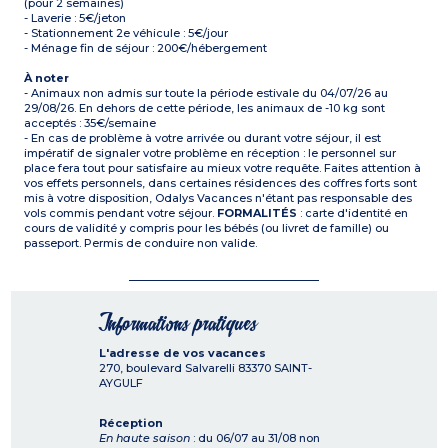
(pour 2 semaines)
- Laverie : 5€/jeton
- Stationnement 2e véhicule : 5€/jour
- Ménage fin de séjour : 200€/hébergement
À noter
- Animaux non admis sur toute la période estivale du 04/07/26 au
29/08/26. En dehors de cette période, les animaux de -10 kg sont
acceptés : 35€/semaine
- En cas de problème à votre arrivée ou durant votre séjour, il est
impératif de signaler votre problème en réception : le personnel sur
place fera tout pour satisfaire au mieux votre requête. Faites attention à
vos effets personnels, dans certaines résidences des coffres forts sont
mis à votre disposition, Odalys Vacances n'étant pas responsable des
vols commis pendant votre séjour.
FORMALITÉS
: carte d'identité en
cours de validité y compris pour les bébés (ou livret de famille) ou
passeport. Permis de conduire non valide.
Informations pratiques
L'adresse de vos vacances
270, boulevard Salvarelli
83370
SAINT-
AYGULF
Réception
En haute saison
: du 06/07 au 31/08 non