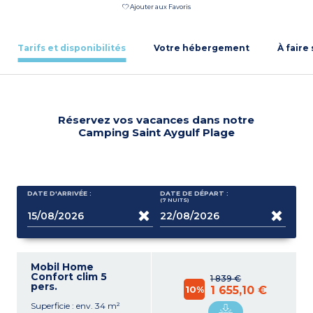
Ajouter aux Favoris
Tarifs et disponibilités
Votre hébergement
À faire
Réservez vos vacances dans notre
Camping Saint Aygulf Plage
DATE D'ARRIVÉE :
DATE DE DÉPART :
(7
NUITS
)
Mobil Home
Confort clim 5
1 839 €
pers.
10%
1 655,10 €
Superficie : env. 34 m²