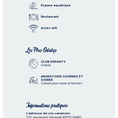
Espace aquatique
Restaurant
Accès wifi
Les Plus Odalys
CLUB ENFANTS
Gratuit
ANIMATIONS JOURNEE ET
SOIREE
Gratuit pour toute la famille !
Informations pratiques
L'adresse de vos vacances
270, boulevard Salvarelli
83370
SAINT-