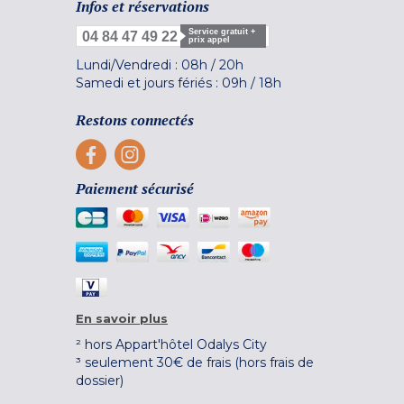
Infos et réservations
Service gratuit +
04 84 47 49 22
prix appel
Lundi/Vendredi :
08h
/
20h
Samedi et jours fériés :
09h
/
18h
Restons connectés
Paiement sécurisé
En savoir plus
² hors Appart'hôtel Odalys City
³ seulement 30€ de frais (hors frais de
dossier)