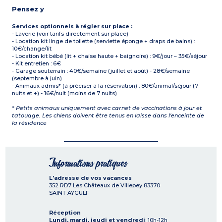
Pensez y
Services optionnels à régler sur place :
- Laverie (voir tarifs directement sur place)
- Location kit linge de toilette (serviette éponge + draps de bains) :
10€/change/lit
- Location kit bébé (lit + chaise haute + baignoire) : 9€/jour – 35€/séjour
- Kit entretien : 6€
- Garage souterrain : 40€/semaine (juillet et août) - 28€/semaine
(septembre à juin)
- Animaux admis* (à préciser à la réservation) : 80€/animal/séjour (7
nuits et +) - 16€/nuit (moins de 7 nuits)
*
Petits animaux uniquement avec carnet de vaccinations à jour et
tatouage. Les chiens doivent être tenus en laisse dans l'enceinte de
la résidence
Informations pratiques
L'adresse de vos vacances
352 RD7 Les Châteaux de Villepey
83370
SAINT AYGULF
Réception
Lundi, mardi, jeudi et vendredi
: 10h-12h