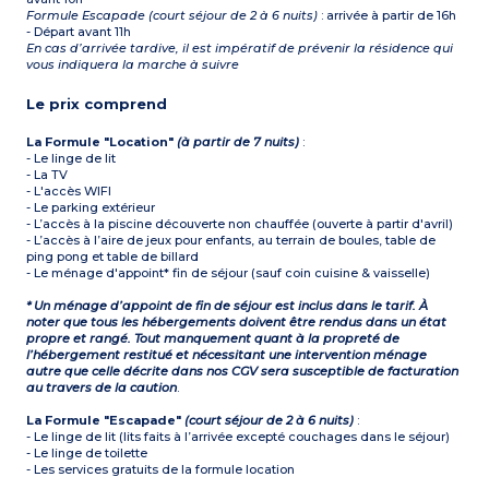
Formule Escapade (court séjour de 2 à 6 nuits)
: arrivée à partir de 16h
- Départ avant 11h
En cas d’arrivée tardive, il est impératif de prévenir la résidence qui
vous indiquera la marche à suivre
Le prix comprend
La Formule "Location"
(à partir de 7 nuits)
:
- Le linge de lit
- La TV
- L'accès WIFI
- Le parking extérieur
- L’accès à la piscine découverte non chauffée (ouverte à partir d'avril)
- L’accès à l’aire de jeux pour enfants, au terrain de boules, table de
ping pong et table de billard
- Le ménage d'appoint* fin de séjour (sauf coin cuisine & vaisselle)
* Un ménage d’appoint de fin de séjour est inclus dans le tarif. À
noter que tous les hébergements doivent être rendus dans un état
propre et rangé. Tout manquement quant à la propreté de
l’hébergement restitué et nécessitant une intervention ménage
autre que celle décrite dans nos CGV sera susceptible de facturation
au travers de la caution
.
La Formule "Escapade"
(court séjour de 2 à 6 nuits)
:
- Le linge de lit (lits faits à l’arrivée excepté couchages dans le séjour)
- Le linge de toilette
- Les services gratuits de la formule location