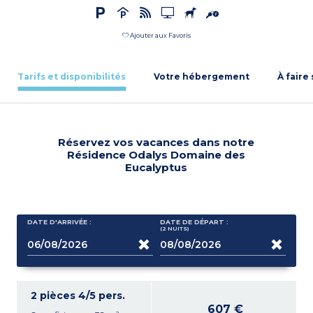
Ajouter aux Favoris
Tarifs et disponibilités
Votre hébergement
À faire
Réservez vos vacances dans notre
Résidence Odalys Domaine des
Eucalyptus
DATE D'ARRIVÉE :
DATE DE DÉPART :
(2
NUITS
)
2 pièces 4/5 pers.
607 €