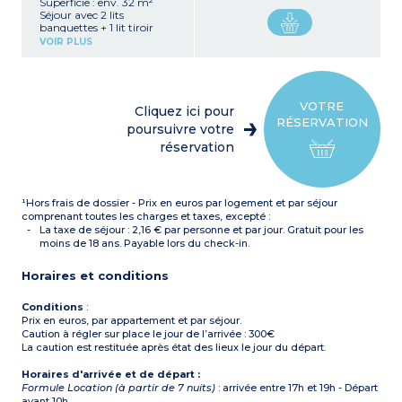
Superficie : env. 32 m²
Séjour avec 2 lits
banquettes + 1 lit tiroir
Kitchenette équipée
VOIR PLUS
(réfrigérateur, plaque
vitrocéramique, micro-
ondes/gril, lave-vaisselle)
Chambre avec 2 lits
simples ou 1 lit double
VOTRE
Cliquez ici pour
Salle de douche avec WC
RÉSERVATION
séparé
poursuivre votre
Balcon ou terrasse avec
réservation
mobilier de jardin
¹Hors frais de dossier - Prix en euros par logement et par séjour
comprenant toutes les charges et taxes, excepté :
La taxe de séjour : 2,16 € par personne et par jour. Gratuit pour les
moins de 18 ans. Payable lors du check-in.
Horaires et conditions
Conditions
:
Prix en euros, par appartement et par séjour.
Caution à régler sur place le jour de l’arrivée : 300€
La caution est restituée après état des lieux le jour du départ.
Horaires d'arrivée et de départ :
Formule Location (à partir de 7 nuits)
: arrivée entre 17h et 19h - Départ
avant 10h