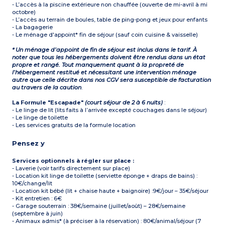
- L’accès à la piscine extérieure non chauffée (ouverte de mi-avril à mi
octobre)
- L’accès au terrain de boules, table de ping-pong et jeux pour enfants
- La bagagerie
- Le ménage d'appoint* fin de séjour (sauf coin cuisine & vaisselle)
* Un ménage d’appoint de fin de séjour est inclus dans le tarif. À
noter que tous les hébergements doivent être rendus dans un état
propre et rangé. Tout manquement quant à la propreté de
l’hébergement restitué et nécessitant une intervention ménage
autre que celle décrite dans nos CGV sera susceptible de facturation
au travers de la caution
.
La Formule "Escapade"
(court séjour de 2 à 6 nuits)
:
- Le linge de lit (lits faits à l’arrivée excepté couchages dans le séjour)
- Le linge de toilette
- Les services gratuits de la formule location
Pensez y
Services optionnels à régler sur place :
- Laverie (voir tarifs directement sur place)
- Location kit linge de toilette (serviette éponge + draps de bains) :
10€/change/lit
- Location kit bébé (lit + chaise haute + baignoire) :9€/jour – 35€/séjour
- Kit entretien : 6€
- Garage souterrain : 38€/semaine (juillet/août) – 28€/semaine
(septembre à juin)
- Animaux admis* (à préciser à la réservation) : 80€/animal/séjour (7