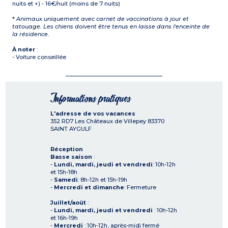
nuits et +) - 16€/nuit (moins de 7 nuits)
*
Animaux uniquement avec carnet de vaccinations à jour et
tatouage. Les chiens doivent être tenus en laisse dans l'enceinte de
la résidence.
À noter
:
- Voiture conseillée
Informations pratiques
L'adresse de vos vacances
352 RD7 Les Châteaux de Villepey
83370
SAINT AYGULF
Réception
Basse saison
:
-
Lundi, mardi, jeudi et vendredi
: 10h-12h
et 15h-18h
-
Samedi
: 8h-12h et 15h-19h
-
Mercredi et dimanche
: Fermeture
Juillet/août
:
-
Lundi, mardi, jeudi et vendredi
: 10h-12h
et 16h-19h
-
Mercredi
: 10h-12h, après-midi fermé