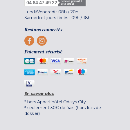
Service gratuit +
04 84 47 49 22
prix appel
Lundi/Vendredi :
08h
/
20h
Samedi et jours fériés :
09h
/
18h
Restons connectés
Paiement sécurisé
En savoir plus
² hors Appart'hôtel Odalys City
³ seulement 30€ de frais (hors frais de
dossier)