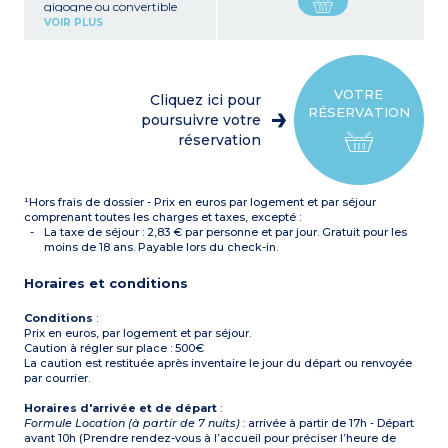
gigogne ou convertible
Kitchenette équipée
VOIR PLUS
(plaques de cuisson,
réfrigérateur, micro-ondes,
lave-vaisselle, cafetière à
capsules)
1 chambre (1 lit double 160
VOTRE
Cliquez ici pour
x190 ou 2 lits simples 80 x
RÉSERVATION
190)
poursuivre votre
1 chambre (1 lit double 160
réservation
x190)
Salle d'eau avec douche,
WC
Balcon ou terrasse
¹Hors frais de dossier - Prix en euros par logement et par séjour
comprenant toutes les charges et taxes, excepté :
La taxe de séjour : 2,83 € par personne et par jour. Gratuit pour les
moins de 18 ans. Payable lors du check-in.
Horaires et conditions
Conditions
:
Prix en euros, par logement et par séjour.
Caution à régler sur place : 500€
La caution est restituée après inventaire le jour du départ ou renvoyée
par courrier.
Horaires d'arrivée et de départ
:
Formule Location (à partir de 7 nuits)
: arrivée à partir de 17h - Départ
avant 10h (Prendre rendez-vous à l’accueil pour préciser l’heure de