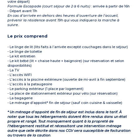
votre départ)
Formule Escapade (court séjour de 2 à 6 nuits)
: arrivée à partir de 16h
- Départ avant 11h
En cas d’arrivée en dehors des heures d’ouverture de l’accueil,
prévenir la résidence avant 19h qui vous indiquera la marche à
suivre.
Le prix comprend
- Le linge de lit (lits faits à l’arrivée excepté couchages dans le séjour)
- Le linge de toilette
- Le kit entretien
- Le kit bébé (lit + chaise haute + baignoire) (sur réservation et selon
disponibilités)
- La TV
- L'accès WIFI
- L'accès à la piscine extérieure (ouverte de mi-avril à fin septembre)
- L'accès à la pataugeoire
- Le parking extérieur (1 place par logement)
- La place de stationnement extérieur pour vélo (sur réservation)
- La bagagerie
- Le ménage d'appoint* fin de séjour (sauf coin cuisine & vaisselle)
* Un ménage d’appoint de fin de séjour est inclus dans le tarif. À
noter que tous les hébergements doivent être rendus dans un état
propre et rangé. Tout manquement quant à la propreté de
l’hébergement restitué et nécessitant une intervention ménage
autre que celle décrite dans nos CGV sera susceptible de facturation
au travers de la caution
.