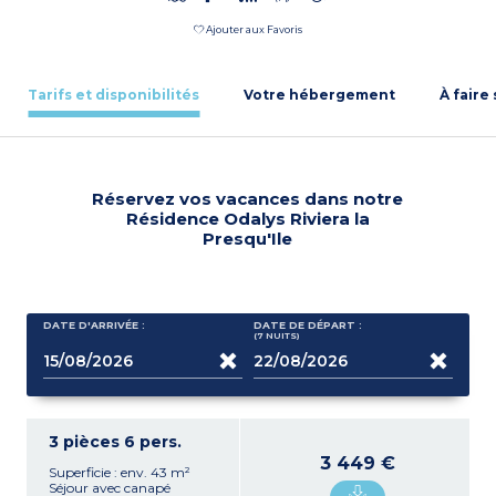
Ajouter aux Favoris
Tarifs et disponibilités
Votre hébergement
À faire
Réservez vos vacances dans notre
Résidence Odalys Riviera la
Presqu'Ile
DATE D'ARRIVÉE :
DATE DE DÉPART :
(7
NUITS
)
3 pièces 6 pers.
3 449 €
Superficie : env. 43 m²
Séjour avec canapé