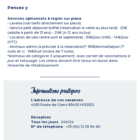
Pensez y
Services optionnels à régler sur place
:
- Laverie (voir tarifs directement sur place)
- Service petit déjeuner buffet (réservation la veille au plus tard) : 20€
(adulte à partir de 13 ans) - 20€ (4-12 ans inclus)
- Location de vélo (entre avril et septembre) : 30€/jour (VAE) - 14€/jour
(VTC)
- Animaux admis (à préciser à la réservation)*: 80€/animal/séjour (7
nuits et +) - 16€/nuit (moins de 7 nuits)
*
Animaux de catégorie 3 uniquement, avec carnet de vaccinations à
jour et tatouage. Les chiens doivent être tenus en laisse dans
l'enceinte de l'établissement
Informations pratiques
L'adresse de vos vacances
4055 Route de Giens
83400
HYERES
Réception
Tous les jours
: 24h/24
N° de téléphone
: +33 (0)4 12 05 94 60