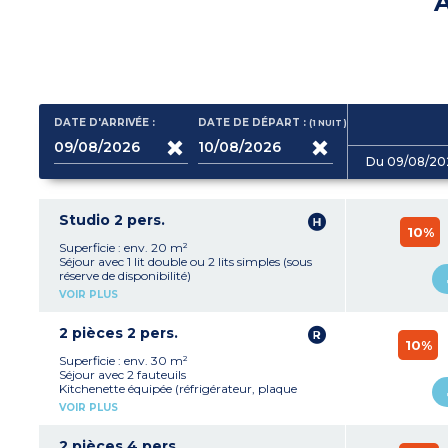
A
DATE D'ARRIVÉE :
DATE DE DÉPART :
(1
NUIT
)
Du 09/08/20
Studio 2 pers.
10%
Superficie : env. 20 m²
Séjour avec 1 lit double ou 2 lits simples (sous
réserve de disponibilité)
Kitchenette équipée (réfrigérateur, plaque
VOIR PLUS
vitrocéramique, micro-ondes, lave-vaisselle)
Salle de douche ou de bains avec WC
2 pièces 2 pers.
10%
Superficie : env. 30 m²
Séjour avec 2 fauteuils
Kitchenette équipée (réfrigérateur, plaque
vitrocéramique, micro-ondes, lave-vaisselle)
VOIR PLUS
Chambre avec 2 lits simples ou 1 lit double
(sous réserver de disponibilité)
Salle de douche ou de bains avec WC
2 pièces 4 pers.