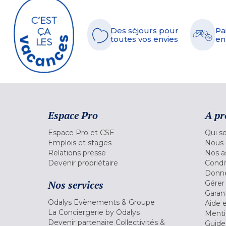
Des séjours pour
Pa
toutes vos envies
en
Espace Pro
A pr
Espace Pro et CSE
Qui s
Emplois et stages
Nous 
Relations presse
Nos a
Devenir propriétaire
Condi
Donné
Nos services
Gérer
Garant
Odalys Evènements & Groupe
Aide 
La Conciergerie by Odalys
Menti
Devenir partenaire Collectivités &
Guide