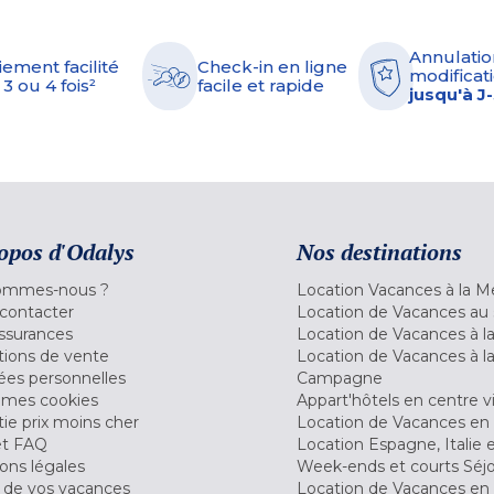
Annulatio
iement facilité
Check-in en ligne
modificati
 3 ou 4 fois²
facile et rapide
jusqu'à J
opos d'Odalys
Nos destinations
ommes-nous ?
Location Vacances à la M
contacter
Location de Vacances au 
ssurances
Location de Vacances à 
tions de vente
Location de Vacances à l
es personnelles
Campagne
 mes cookies
Appart'hôtels en centre vi
ie prix moins cher
Location de Vacances en
et FAQ
Location Espagne, Italie 
ons légales
Week-ends et courts Séj
 de vos vacances
Location de Vacances en