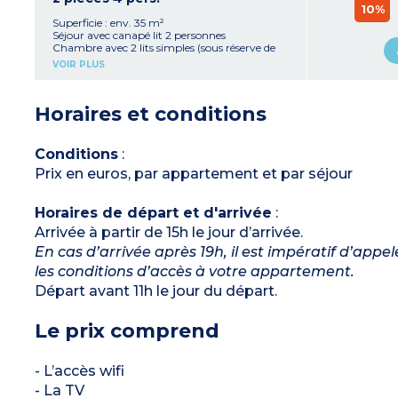
10%
Superficie : env. 35 m²
Séjour avec canapé lit 2 personnes
Chambre avec 2 lits simples (sous réserve de
disponibilité, peut-être en mezzanine)
VOIR PLUS
Kitchenette équipée (réfrigérateur, plaque
vitrocéramique, micro-ondes, lave-vaisselle)
Salle de bain avec WC ou WC séparé
Horaires et conditions
Sous réserve de balcons disponibles
Conditions
:
Prix en euros, par appartement et par séjour
Horaires de départ et d'arrivée
:
Arrivée à partir de 15h le jour d’arrivée.
En cas d’arrivée après 19h, il est impératif d’appe
les conditions d’accès à votre appartement.
Départ avant 11h le jour du départ.
Le prix comprend
- L’accès wifi
- La TV