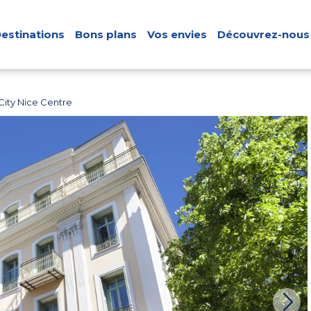
estinations
Bons plans
Vos envies
Découvrez-nous
City Nice Centre