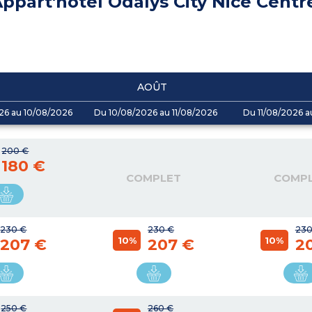
ppart'hôtel Odalys City Nice Centr
AOÛT
26 au 10/08/2026
Du 10/08/2026 au 11/08/2026
Du 11/08/2026 a
200 €
180 €
COMPLET
COMP
230 €
230 €
230
10%
10%
207 €
207 €
2
250 €
260 €