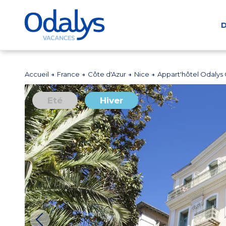
D
Accueil
France
Côte d'Azur
Nice
Appart'hôtel Odalys 
Eté
Hiver