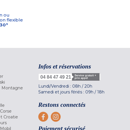
n ou
on flexible
-30³
Infos et réservations
er
Service gratuit +
04 84 47 49 21
prix appel
ski
Lundi/Vendredi :
08h
/
20h
la Montagne
Samedi et jours fériés :
09h
/
18h
a
Restons connectés
lle
 Corse
et Croatie
ours
Paiement sécurisé
 Mobil