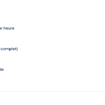
ar heure
e complet)
de