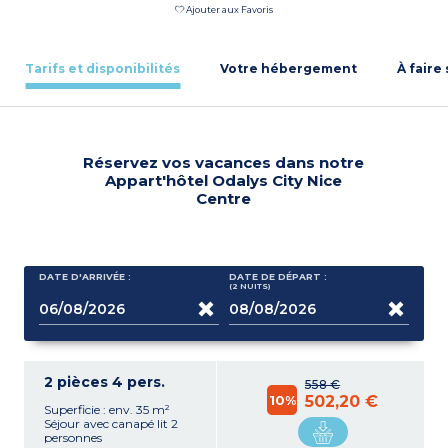
Ajouter aux Favoris
Tarifs et disponibilités
Votre hébergement
À faire
Réservez vos vacances dans notre
Appart'hôtel Odalys City Nice
Centre
DATE D'ARRIVÉE :
DATE DE DÉPART :
(2
NUITS
)
2 pièces 4 pers.
558 €
10%
502,20 €
Superficie : env. 35 m²
Séjour avec canapé lit 2
personnes