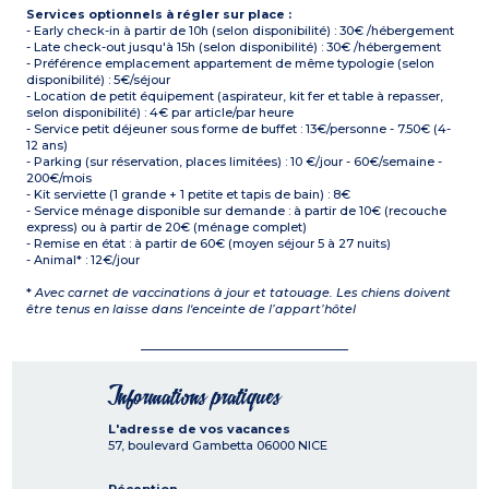
Services optionnels à régler sur place :
- Early check-in à partir de 10h (selon disponibilité) : 30€ /hébergement
- Late check-out jusqu'à 15h (selon disponibilité) : 30€ /hébergement
- Préférence emplacement appartement de même typologie (selon
disponibilité) : 5€/séjour
- Location de petit équipement (aspirateur, kit fer et table à repasser,
selon disponibilité) : 4€ par article/par heure
- Service petit déjeuner sous forme de buffet : 13€/personne - 7.50€ (4-
12 ans)
- Parking (sur réservation, places limitées) : 10 €/jour - 60€/semaine -
200€/mois
- Kit serviette (1 grande + 1 petite et tapis de bain) : 8€
- Service ménage disponible sur demande : à partir de 10€ (recouche
express) ou à partir de 20€ (ménage complet)
- Remise en état : à partir de 60€ (moyen séjour 5 à 27 nuits)
- Animal* : 12€/jour
*
Avec carnet de vaccinations à jour et tatouage. Les chiens doivent
être tenus en laisse dans l'enceinte de l’appart’hôtel
Informations pratiques
L'adresse de vos vacances
57, boulevard Gambetta
06000
NICE