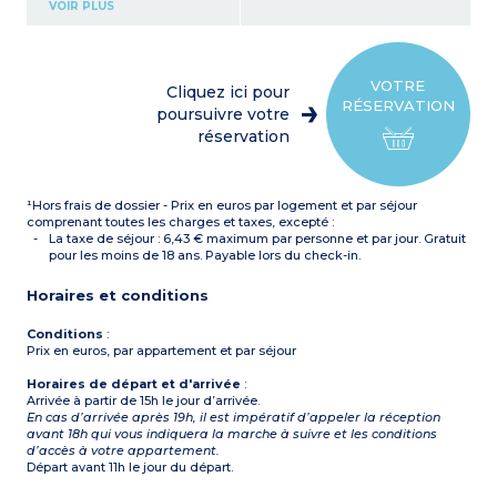
Chambre avec 2 lits
VOIR PLUS
simples (sous réserve de
disponibilité, peut-être en
mezzanine)
Kitchenette équipée
(réfrigérateur, plaque
VOTRE
Cliquez ici pour
vitrocéramique, micro-
RÉSERVATION
ondes, lave-vaisselle)
poursuivre votre
Salle de bain avec WC ou
réservation
WC séparé
Sous réserve de balcons
disponibles
¹Hors frais de dossier - Prix en euros par logement et par séjour
comprenant toutes les charges et taxes, excepté :
La taxe de séjour : 6,43 € maximum par personne et par jour. Gratuit
pour les moins de 18 ans. Payable lors du check-in.
Horaires et conditions
Conditions
:
Prix en euros, par appartement et par séjour
Horaires de départ et d'arrivée
:
Arrivée à partir de 15h le jour d’arrivée.
En cas d’arrivée après 19h, il est impératif d’appeler la réception
avant 18h qui vous indiquera la marche à suivre et les conditions
d’accès à votre appartement.
Départ avant 11h le jour du départ.