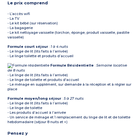
Le prix comprend
- L’accès wifi
- La TV
- Le kit bébé (sur réservation)
- La bagagerie
- Le kit nettoyage vaisselle (torchon, éponge, produit vaisselle, pastille
vaisselle)
Formule court séjour
:
1 à 4 nuits
- Le linge de lit (lits faits à l’arrivée)
- Le linge toilette et produits d’accueil
Formule Résidentielle
:
Semaine locative
de 8 nuits
- Le linge de lit (lits faits à l’arrivée)
- Le linge de toilette et produits d'accueil
- Le ménage en supplément, sur demande à la réception et à régler sur
place
Formule moyen/long séjour
:
5 à 27 nuits
- Le linge de lit (lits faits à l’arrivée)
- Le linge de toilette
- Les produits d’accueil à l’arrivée
- Un service de ménage et 1 remplacement du linge de lit et de toilette
hebdomadaire (séjour 8 nuits et +)
Pensez y