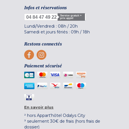
Infos et réservations
Service gratuit +
04 84 47 49 22
prix appel
Lundi/Vendredi :
08h
/
20h
Samedi et jours fériés :
09h
/
18h
Restons connectés
Paiement sécurisé
En savoir plus
² hors Appart'hôtel Odalys City
³ seulement 30€ de frais (hors frais de
dossier)