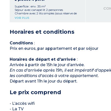
Superficie : env. 35 m²
CO
Séjour avec canapé lit 2 personnes
Chambre avec 2 lits simples (sous réserve de
disponibilité, peut-être en mezzanine)
VOIR PLUS
Kitchenette équipée (réfrigérateur, plaque
vitrocéramique, micro-ondes, lave-vaisselle)
Salle de bain avec WC ou WC séparé
Horaires et conditions
Sous réserve de balcons disponibles
Conditions
:
Prix en euros, par appartement et par séjour
Horaires de départ et d'arrivée
:
Arrivée à partir de 15h le jour d’arrivée.
En cas d’arrivée après 19h, il est impératif d’appe
les conditions d’accès à votre appartement.
Départ avant 11h le jour du départ.
Le prix comprend
- L’accès wifi
- La TV