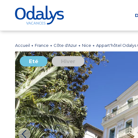
D
Accueil
France
Côte d'Azur
Nice
Appart'hôtel Odalys 
Eté
Hiver