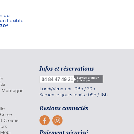
n ou
on flexible
-30³
Infos et réservations
er
Service gratuit +
04 84 47 49 21
prix appel
ski
Lundi/Vendredi :
08h
/
20h
la Montagne
Samedi et jours fériés :
09h
/
18h
a
Restons connectés
lle
 Corse
et Croatie
ours
Paiement sécurisé
 Mobil