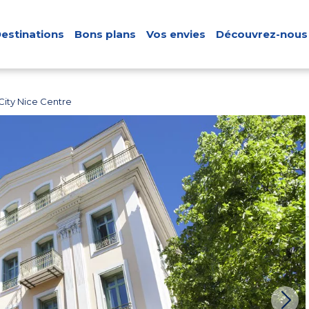
estinations
Bons plans
Vos envies
Découvrez-nous
City Nice Centre