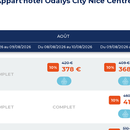
ppart'hôtel Odalys City Nice Centr
AOÛT
26 au 09/08/2026
Du 08/08/2026 au 10/08/2026
Du 09/08/2026 a
420 €
409 €
10%
10%
378 €
368
MPLET
460
10%
4
MPLET
COMPLET
510