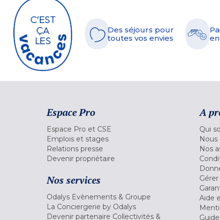
Des séjours pour
Pa
toutes vos envies
en
Espace Pro
A pr
Espace Pro et CSE
Qui s
Emplois et stages
Nous 
Relations presse
Nos a
Devenir propriétaire
Condi
Donné
Nos services
Gérer
Garant
Odalys Evènements & Groupe
Aide 
La Conciergerie by Odalys
Menti
Devenir partenaire Collectivités &
Guide