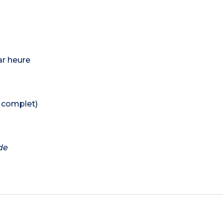
ar heure
e complet)
de