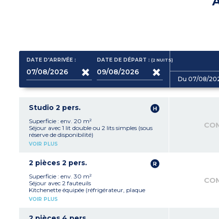
A
DATE D'ARRIVÉE :
DATE DE DÉPART :
(2
NUITS
)
Du 07/08/20
Studio 2 pers.
Superficie : env. 20 m²
CO
Séjour avec 1 lit double ou 2 lits simples (sous
réserve de disponibilité)
Kitchenette équipée (réfrigérateur, plaque
VOIR PLUS
vitrocéramique, micro-ondes, lave-vaisselle)
Salle de douche ou de bains avec WC
2 pièces 2 pers.
Superficie : env. 30 m²
CO
Séjour avec 2 fauteuils
Kitchenette équipée (réfrigérateur, plaque
vitrocéramique, micro-ondes, lave-vaisselle)
VOIR PLUS
Chambre avec 2 lits simples ou 1 lit double
(sous réserver de disponibilité)
Salle de douche ou de bains avec WC
2 pièces 4 pers.