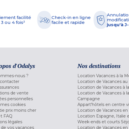
Annulatio
iement facilité
Check-in en ligne
modificati
 3 ou 4 fois²
facile et rapide
jusqu'à J
opos d'Odalys
Nos destinations
ommes-nous ?
Location Vacances à la M
contacter
Location de Vacances au 
ssurances
Location de Vacances à 
tions de vente
Location de Vacances à l
es personnelles
Campagne
 mes cookies
Appart'hôtels en centre vi
ie prix moins cher
Location de Vacances en
et FAQ
Location Espagne, Italie 
ons légales
Week-ends et courts Séj
 de vos vacances
Location de Vacances en