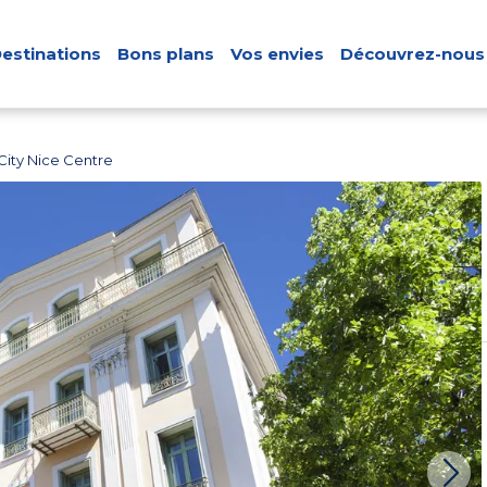
estinations
Bons plans
Vos envies
Découvrez-nous
City Nice Centre