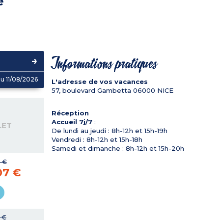
e
Informations pratiques
u 11/08/2026
L'adresse de vos vacances
57, boulevard Gambetta
06000
NICE
Réception
Accueil 7j/7
:
LET
De lundi au jeudi : 8h-12h et 15h-19h
Vendredi : 8h-12h et 15h-18h
Samedi et dimanche : 8h-12h et 15h-20h
 €
07 €
 €