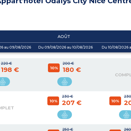
ppart'hôtel Odalys City Nice Centr
AOÛT
26 au 09/08/2026
Du 09/08/2026 au 10/08/2026
Du 10/08/2026 a
220 €
200 €
10%
198 €
180 €
COMP
230 €
230
10%
10%
207 €
2
MPLET
250 €
260