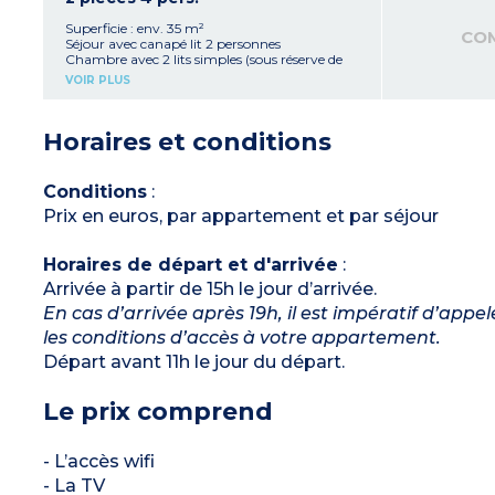
Superficie : env. 35 m²
CO
Séjour avec canapé lit 2 personnes
Chambre avec 2 lits simples (sous réserve de
disponibilité, peut-être en mezzanine)
VOIR PLUS
Kitchenette équipée (réfrigérateur, plaque
vitrocéramique, micro-ondes, lave-vaisselle)
Salle de bain avec WC ou WC séparé
Horaires et conditions
Sous réserve de balcons disponibles
Conditions
:
Prix en euros, par appartement et par séjour
Horaires de départ et d'arrivée
:
Arrivée à partir de 15h le jour d’arrivée.
En cas d’arrivée après 19h, il est impératif d’appe
les conditions d’accès à votre appartement.
Départ avant 11h le jour du départ.
Le prix comprend
- L’accès wifi
- La TV