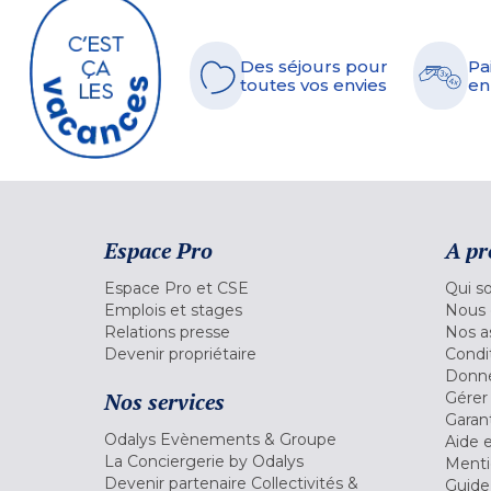
Des séjours pour
Pa
toutes vos envies
en
Espace Pro
A pr
Espace Pro et CSE
Qui s
Emplois et stages
Nous 
Relations presse
Nos a
Devenir propriétaire
Condi
Donné
Nos services
Gérer
Garant
Odalys Evènements & Groupe
Aide 
La Conciergerie by Odalys
Menti
Devenir partenaire Collectivités &
Guide