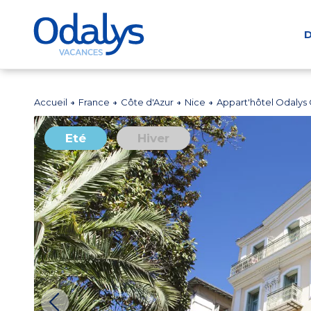
D
Accueil
France
Côte d'Azur
Nice
Appart'hôtel Odalys 
Eté
Hiver