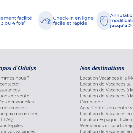
Annulatio
iement facilité
Check-in en ligne
modificati
 3 ou 4 fois²
facile et rapide
jusqu'à J
opos d'Odalys
Nos destinations
ommes-nous ?
Location Vacances à la M
contacter
Location de Vacances au 
ssurances
Location de Vacances à 
tions de vente
Location de Vacances à l
es personnelles
Campagne
 mes cookies
Appart'hôtels en centre vi
ie prix moins cher
Location de Vacances en
et FAQ
Location Espagne, Italie 
ons légales
Week-ends et courts Séj
 de vos vacances
Location de Vacances en