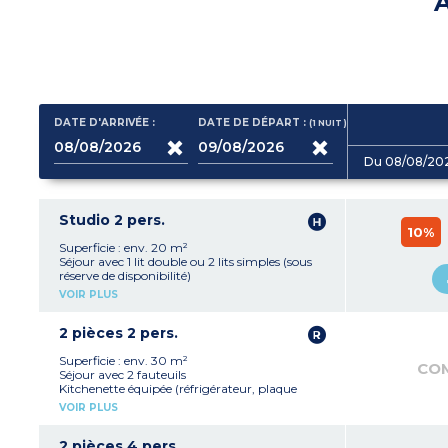
A
DATE D'ARRIVÉE :
DATE DE DÉPART :
(1
NUIT
)
Du 08/08/20
Studio 2 pers.
10%
Superficie : env. 20 m²
Séjour avec 1 lit double ou 2 lits simples (sous
réserve de disponibilité)
Kitchenette équipée (réfrigérateur, plaque
VOIR PLUS
vitrocéramique, micro-ondes, lave-vaisselle)
Salle de douche ou de bains avec WC
2 pièces 2 pers.
Superficie : env. 30 m²
CO
Séjour avec 2 fauteuils
Kitchenette équipée (réfrigérateur, plaque
vitrocéramique, micro-ondes, lave-vaisselle)
VOIR PLUS
Chambre avec 2 lits simples ou 1 lit double
(sous réserver de disponibilité)
Salle de douche ou de bains avec WC
2 pièces 4 pers.