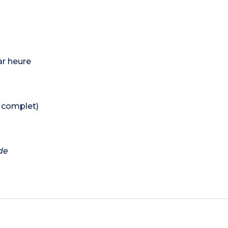
ar heure
e complet)
de