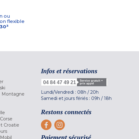
n ou
on flexible
-30³
Infos et réservations
er
Service gratuit +
04 84 47 49 21
prix appel
ski
Lundi/Vendredi :
08h
/
20h
la Montagne
Samedi et jours fériés :
09h
/
18h
a
Restons connectés
lle
 Corse
et Croatie
ours
Paiement sécurisé
 Mobil