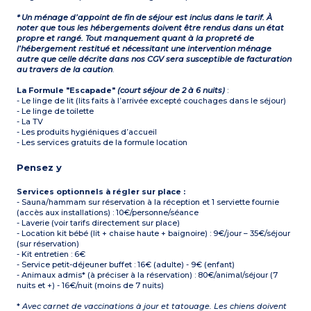
* Un ménage d’appoint de fin de séjour est inclus dans le tarif. À
noter que tous les hébergements doivent être rendus dans un état
propre et rangé. Tout manquement quant à la propreté de
l’hébergement restitué et nécessitant une intervention ménage
autre que celle décrite dans nos CGV sera susceptible de facturation
au travers de la caution
.
La Formule "Escapade"
(court séjour de 2 à 6 nuits)
:
- Le linge de lit (lits faits à l’arrivée excepté couchages dans le séjour)
- Le linge de toilette
- La TV
- Les produits hygiéniques d’accueil
- Les services gratuits de la formule location
Pensez y
Services optionnels à régler sur place :
- Sauna/hammam sur réservation à la réception et 1 serviette fournie
(accès aux installations) : 10€/personne/séance
- Laverie (voir tarifs directement sur place)
- Location kit bébé (lit + chaise haute + baignoire) : 9€/jour – 35€/séjour
(sur réservation)
- Kit entretien : 6€
- Service petit-déjeuner buffet : 16€ (adulte) - 9€ (enfant)
- Animaux admis* (à préciser à la réservation) : 80€/animal/séjour (7
nuits et +) - 16€/nuit (moins de 7 nuits)
*
Avec carnet de vaccinations à jour et tatouage. Les chiens doivent