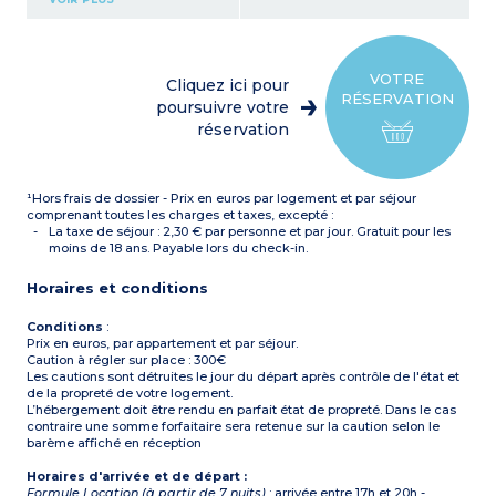
climatisation réversible
Kitchenette équipée
(plaque vitrocéramique 2
feux, micro-ondes,
réfrigérateur avec petit
VOTRE
Cliquez ici pour
compartiment
RÉSERVATION
congélateur, cafetière,
poursuivre votre
bouilloire)
réservation
Salle de bain avec WC
Terrasse ou balcon
¹Hors frais de dossier - Prix en euros par logement et par séjour
comprenant toutes les charges et taxes, excepté :
La taxe de séjour : 2,30 € par personne et par jour. Gratuit pour les
moins de 18 ans. Payable lors du check-in.
Horaires et conditions
Conditions
:
Prix en euros, par appartement et par séjour.
Caution à régler sur place : 300€
Les cautions sont détruites le jour du départ après contrôle de l'état et
de la propreté de votre logement.
L’hébergement doit être rendu en parfait état de propreté. Dans le cas
contraire une somme forfaitaire sera retenue sur la caution selon le
barème affiché en réception
Horaires d'arrivée et de départ :
Formule Location (à partir de 7 nuits)
: arrivée entre 17h et 20h -