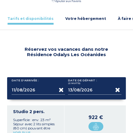
Ajouter aux Favoris
Tarifs et disponibilités
Votre hébergement
À faire
Réservez vos vacances dans notre
Résidence Odalys Les Océanides
DATE D'ARRIVÉE :
DATE DE DÉPART :
(2
NUITS
)
Studio 2 pers.
922 €
Superficie : env. 23 m²
Séjour avec 2 lits simples
(80 cm) pouvant être
rassemblés, et
VOIR PLUS