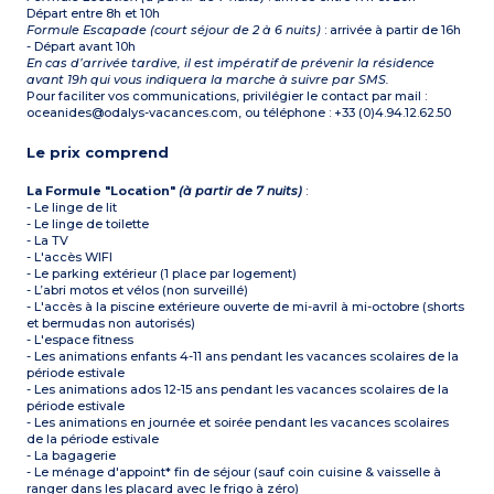
Départ entre 8h et 10h
Formule Escapade (court séjour de 2 à 6 nuits)
: arrivée à partir de 16h
- Départ avant 10h
En cas d’arrivée tardive, il est impératif de prévenir la résidence
avant 19h qui vous indiquera la marche à suivre par SMS.
Pour faciliter vos communications, privilégier le contact par mail :
oceanides@odalys-vacances.com, ou téléphone : +33 (0)4.94.12.62.50
Le prix comprend
La Formule "Location"
(à partir de 7 nuits)
:
- Le linge de lit
- Le linge de toilette
- La TV
- L'accès WIFI
- Le parking extérieur (1 place par logement)
- L’abri motos et vélos (non surveillé)
- L'accès à la piscine extérieure ouverte de mi-avril à mi-octobre (shorts
et bermudas non autorisés)
- L'espace fitness
- Les animations enfants 4-11 ans pendant les vacances scolaires de la
période estivale
- Les animations ados 12-15 ans pendant les vacances scolaires de la
période estivale
- Les animations en journée et soirée pendant les vacances scolaires
de la période estivale
- La bagagerie
- Le ménage d'appoint* fin de séjour (sauf coin cuisine & vaisselle à
ranger dans les placard avec le frigo à zéro)