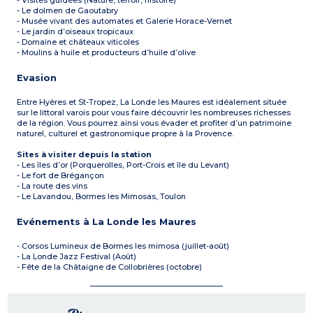
- Visites guidées (Nature, terroir, histoire)
- Le dolmen de Gaoutabry
- Musée vivant des automates et Galerie Horace-Vernet
- Le jardin d’oiseaux tropicaux
- Domaine et châteaux viticoles
- Moulins à huile et producteurs d’huile d’olive
Evasion
Entre Hyères et St-Tropez, La Londe les Maures est idéalement située
sur le littoral varois pour vous faire découvrir les nombreuses richesses
de la région. Vous pourrez ainsi vous évader et profiter d’un patrimoine
naturel, culturel et gastronomique propre à la Provence.
Sites à visiter depuis la station
- Les îles d’or (Porquerolles, Port-Crois et île du Levant)
- Le fort de Brégançon
- La route des vins
- Le Lavandou, Bormes les Mimosas, Toulon
Evénements à La Londe les Maures
- Corsos Lumineux de Bormes les mimosa (juillet-août)
- La Londe Jazz Festival (Août)
- Fête de la Châtaigne de Collobrières (octobre)