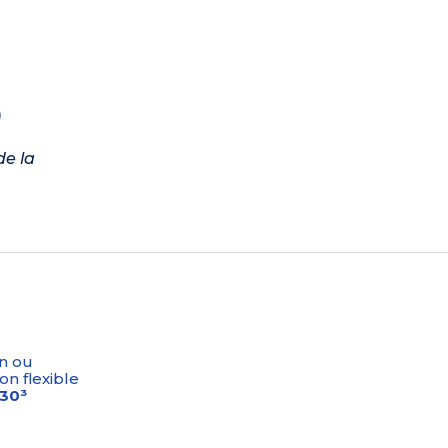
)
de la
n ou
on flexible
-30³