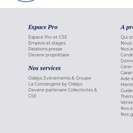
Espace Pro
A pr
Espace Pro et CSE
Qui s
Emplois et stages
Nous 
Relations presse
Nos a
Devenir propriétaire
Condi
Donné
Nos services
Gérer
Garant
Odalys Evènements & Groupe
Aide 
La Conciergerie by Odalys
Menti
Devenir partenaire Collectivités &
Guide
CSE
Théma
Vente
Nos 
Nos g