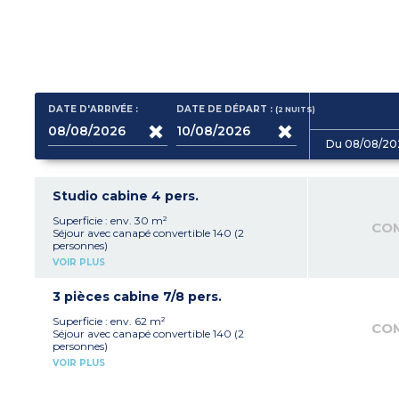
DATE D'ARRIVÉE :
DATE DE DÉPART :
(2
NUITS
)
Du 08/08/20
Studio cabine 4 pers.
Superficie : env. 30 m²
CO
Séjour avec canapé convertible 140 (2
personnes)
Entrée cabine avec 2 lits superposés
VOIR PLUS
Kitchenette équipée (plaque vitrocéramique,
réfrigérateur, micro-ondes, lave-vaisselle)
Salle de bain (douche) et WC
3 pièces cabine 7/8 pers.
Terrasse ou jardin (non clôturé) avec vue parc
ou piscine
Superficie : env. 62 m²
CO
Séjour avec canapé convertible 140 (2
personnes)
Kitchenette équipée (plaque vitrocéramique,
VOIR PLUS
réfrigérateur, micro-ondes, lave-vaisselle)
Chambre avec 1 grand lit 140
Chambre avec 2 lits simples