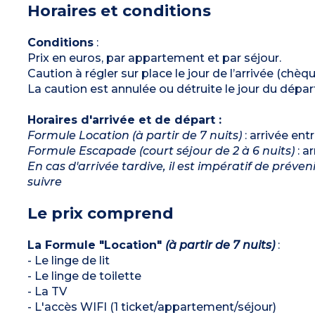
Horaires et conditions
Coin cabine avec 2 lits superposés
Salle de bain avec baignoire et WC
Salle d’eau avec douche
WC séparé
Conditions
:
Terrasse ou jardin (non clôturé) avec vue parc
Prix en euros, par appartement et par séjour.
ou piscine
Caution à régler sur place le jour de l’arrivée (chè
La caution est annulée ou détruite le jour du départ
Horaires d'arrivée et de départ :
Formule Location (à partir de 7 nuits)
: arrivée ent
Formule Escapade (court séjour de 2 à 6 nuits)
: a
En cas d'arrivée tardive, il est impératif de préve
suivre
Le prix comprend
La Formule "Location"
(à partir de 7 nuits)
:
- Le linge de lit
- Le linge de toilette
- La TV
- L'accès WIFI (1 ticket/appartement/séjour)