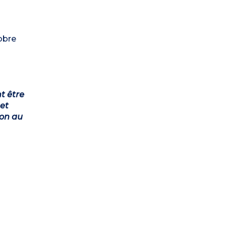
obre
t être
et
ion au