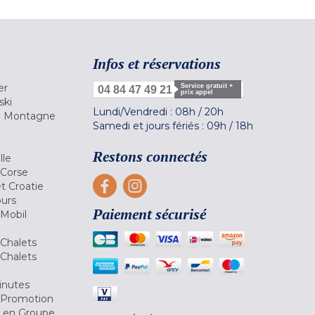
Infos et réservations
er
Service gratuit +
04 84 47 49 21
prix appel
ski
Lundi/Vendredi :
08h
/
20h
la Montagne
Samedi et jours fériés :
09h
/
18h
a
Restons connectés
lle
 Corse
et Croatie
ours
Paiement sécurisé
 Mobil
Chalets
Chalets
inutes
 Promotion
r en Groupe