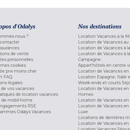
opos d'Odalys
Nos destinations
ommes-nous ?
Location Vacances à la M
contacter
Location de Vacances au 
ssurances
Location de Vacances à 
tions de vente
Location de Vacances à l
es personnelles
Campagne
 mes cookies
Appart'hôtels en centre vi
ie prix moins cher
Location de Vacances en
et FAQ
Location Espagne, Italie 
ons légales
Week-ends et courts Séj
 de vos vacances
Location de Vacances en
tiques de location vacances
Homes
 de mobil-home
Location de Vacances en 
engagements RSE
Location de Vacances en 
ammes Odalys Vacances
Luxe
Locations de dernières m
Location de Vacances en
Location Vacances Séjou