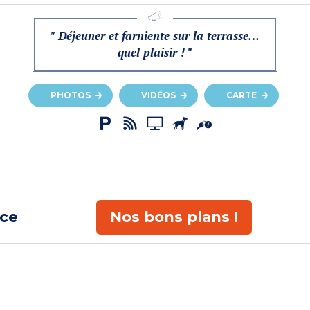
" Déjeuner et farniente sur la terrasse…
quel plaisir ! "
PHOTOS
VIDÉOS
CARTE
ace
Nos bons plans !