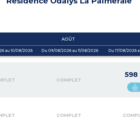
Résidence Odalys La Palmeraie
AOÛT
26 au 10/08/2026
Du 09/08/2026 au 11/08/2026
Du 17/08/2026 a
598
MPLET
COMPLET
MPLET
COMPLET
COMP