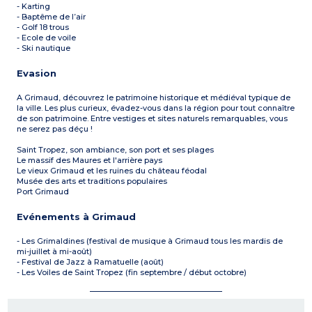
- Karting
- Baptême de l’air
- Golf 18 trous
- Ecole de voile
- Ski nautique
Evasion
A Grimaud, découvrez le patrimoine historique et médiéval typique de
la ville. Les plus curieux, évadez-vous dans la région pour tout connaître
de son patrimoine. Entre vestiges et sites naturels remarquables, vous
ne serez pas déçu !
Saint Tropez, son ambiance, son port et ses plages
Le massif des Maures et l'arrière pays
Le vieux Grimaud et les ruines du château féodal
Musée des arts et traditions populaires
Port Grimaud
Evénements à Grimaud
- Les Grimaldines (festival de musique à Grimaud tous les mardis de
mi-juillet à mi-août)
- Festival de Jazz à Ramatuelle (août)
- Les Voiles de Saint Tropez (fin septembre / début octobre)