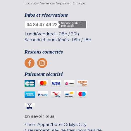
Location Vacances Séjour en Groupe
Infos et réservations
Service gratuit +
04 84 47 49 22
prix appel
Lundi/Vendredi :
08h
/
20h
Samedi et jours fériés :
09h
/
18h
Restons connectés
Paiement sécurisé
En savoir plus
² hors Appart'hôtel Odalys City
³ seulement 30€ de frais (hors frais de