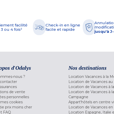
Annulatio
iement facilité
Check-in en ligne
modificati
 3 ou 4 fois²
facile et rapide
jusqu'à J
opos d'Odalys
Nos destinations
ommes-nous ?
Location Vacances à la M
contacter
Location de Vacances au 
ssurances
Location de Vacances à 
tions de vente
Location de Vacances à l
es personnelles
Campagne
 mes cookies
Appart'hôtels en centre vi
ie prix moins cher
Location de Vacances en
et FAQ
Location Espagne, Italie 