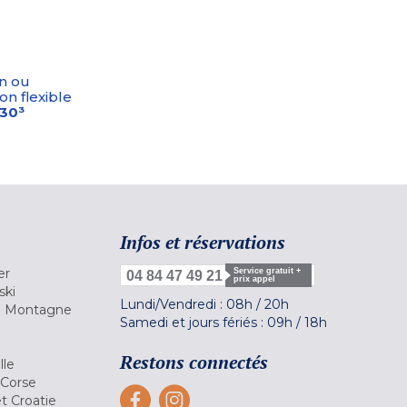
n ou
on flexible
-30³
Infos et réservations
er
Service gratuit +
04 84 47 49 21
prix appel
ski
Lundi/Vendredi :
08h
/
20h
la Montagne
Samedi et jours fériés :
09h
/
18h
a
Restons connectés
lle
 Corse
et Croatie