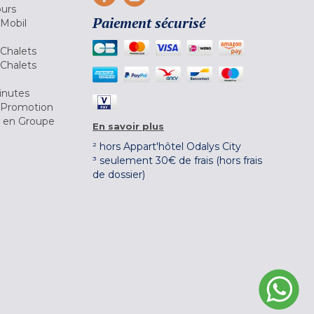
ours
Paiement sécurisé
 Mobil
Chalets
Chalets
inutes
 Promotion
r en Groupe
En savoir plus
² hors Appart'hôtel Odalys City
³ seulement 30€ de frais (hors frais
de dossier)