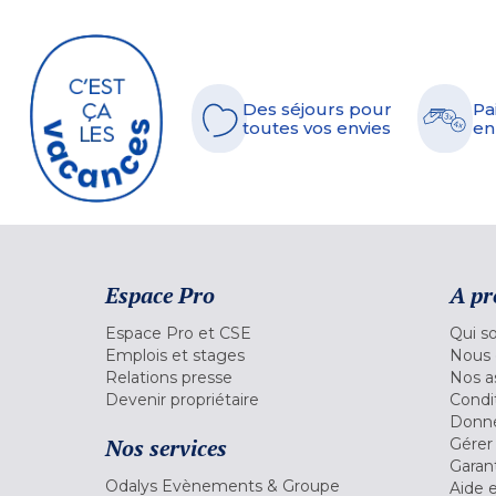
Des séjours pour
Pa
toutes vos envies
en
Espace Pro
A pr
Espace Pro et CSE
Qui s
Emplois et stages
Nous 
Relations presse
Nos a
Devenir propriétaire
Condi
Donné
Nos services
Gérer
Garant
Odalys Evènements & Groupe
Aide 