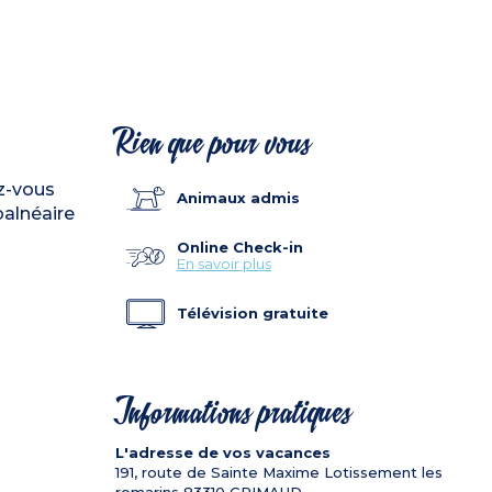
Rien que pour vous
ez-vous
Animaux admis
balnéaire
Online Check-in
En savoir plus
Télévision gratuite
Informations pratiques
L'adresse de vos vacances
191, route de Sainte Maxime Lotissement les
romarins
83310
GRIMAUD