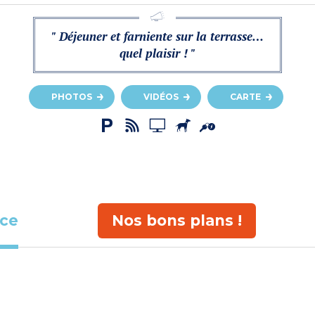
" Déjeuner et farniente sur la terrasse…
quel plaisir ! "
PHOTOS
VIDÉOS
CARTE
ace
Nos bons plans !