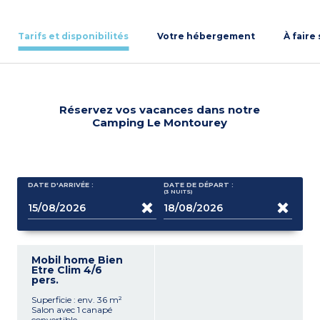
Tarifs et disponibilités
Votre hébergement
À faire
Réservez vos vacances dans notre
Camping Le Montourey
DATE D'ARRIVÉE :
DATE DE DÉPART :
(3
NUITS
)
Mobil home Bien
Etre Clim 4/6
pers.
Superficie : env. 36 m²
Salon avec 1 canapé
convertible