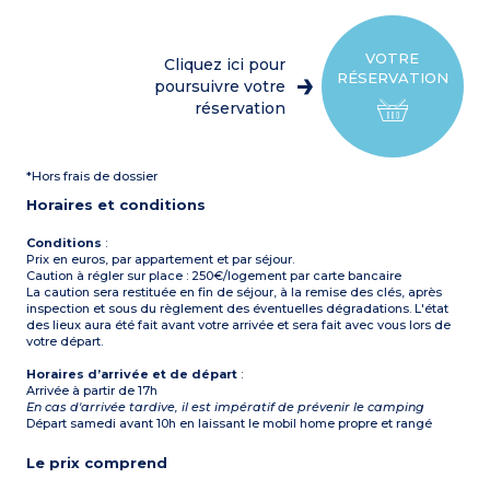
bouilloire, cafetière et
extérieur
grille-pain
Climatisation
1 chambre avec 1 lit double
(140x190 cm)
VOTRE
Cliquez ici pour
1 chambre avec 2 lits
RÉSERVATION
simples (80x190 cm)
poursuivre votre
Salle de bain avec douche
réservation
et lavabo
WC séparé
Terrasse avec table, chaises,
parasol et éclairage
*Hors frais de dossier
extérieur
Climatisation
Horaires et conditions
Conditions
:
Prix en euros, par appartement et par séjour.
Caution à régler sur place : 250€/logement par carte bancaire
La caution sera restituée en fin de séjour, à la remise des clés, après
inspection et sous du règlement des éventuelles dégradations. L'état
des lieux aura été fait avant votre arrivée et sera fait avec vous lors de
votre départ.
Horaires d’arrivée et de départ
:
Arrivée à partir de 17h
En cas d'arrivée tardive, il est impératif de prévenir le camping
Départ samedi avant 10h en laissant le mobil home propre et rangé
Le prix comprend