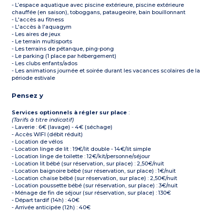
- L’espace aquatique avec piscine extérieure, piscine extérieure
chauffée (en saison), toboggans, pataugeoire, bain bouillonnant
- L'accès au fitness
- L'accès à l'aquagym
- Les aires de jeux
- Le terrain multisports
- Les terrains de pétanque, ping-pong
- Le parking (1 place par hébergement)
- Les clubs enfants/ados
- Les animations journée et soirée durant les vacances scolaires de la
période estivale
Pensez y
Services optionnels à régler sur place
:
(Tarifs à titre indicatif)
- Laverie : 6€ (lavage) - 4€ (séchage)
- Accès WIFI (débit réduit)
- Location de vélos
- Location linge de lit : 19€/lit double - 14€/lit simple
- Location linge de toilette : 12€/kit/personne/séjour
- Location lit bébé (sur réservation, sur place) : 2,50€/nuit
- Location baignoire bébé (sur réservation, sur place) : 1€/nuit
- Location chaise bébé (sur réservation, sur place) : 2,50€/nuit
- Location poussette bébé (sur réservation, sur place) : 3€/nuit
- Ménage de fin de séjour (sur réservation, sur place) : 130€
- Départ tardif (14h) : 40€
- Arrivée anticipée (12h) : 40€