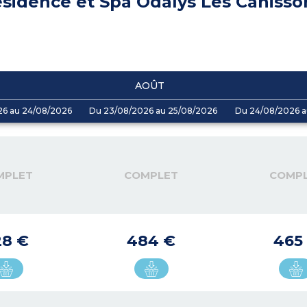
sidence et Spa Odalys Les Canisso
AOÛT
26 au 24/08/2026
Du 23/08/2026 au 25/08/2026
Du 24/08/2026 a
MPLET
COMPLET
COMP
28 €
484 €
465