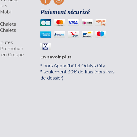
ours
Paiement sécurisé
 Mobil
Chalets
Chalets
inutes
 Promotion
r en Groupe
En savoir plus
² hors Appart'hôtel Odalys City
³ seulement 30€ de frais (hors frais
de dossier)