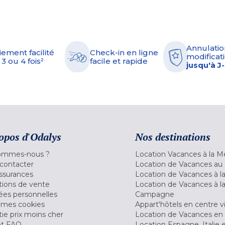
Annulatio
iement facilité
Check-in en ligne
modificati
 3 ou 4 fois²
facile et rapide
jusqu'à J
opos d'Odalys
Nos destinations
ommes-nous ?
Location Vacances à la M
contacter
Location de Vacances au 
ssurances
Location de Vacances à 
tions de vente
Location de Vacances à l
es personnelles
Campagne
 mes cookies
Appart'hôtels en centre vi
ie prix moins cher
Location de Vacances en
et FAQ
Location Espagne, Italie 