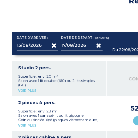
Ré
DATE D'ARRIVÉE :
DATE DE DÉPART :
(2
NUITS
)
Du 22/08/20
Studio 2 pers.
Superficie : env. 20 m²
CO
Salon avec 1 lit double (160) ou 2 lits simples
(80)
Coin cuisine
VOIR PLUS
(plaques vitrocéramiques, réfrigérateur, micro-
ondes combiné grill, bouilloire électrique, grille-
pain, cafetière à capsules - pas de lave-vaisselle)
2 pièces 4 pers.
Salle de bain avec douche
5
Balcon
Superficie : env. 28 m²
4 studios communiquent avec un
Salon avec 1 canapé-lit ou lit gigogne
appartement 2 pièces 4 personnes
Coin cuisine équipé (plaques vitrocéramiques,
réfrigérateur, micro-ondes combiné grill,
VOIR PLUS
bouilloire électrique, grille-pain, cafetière à
capsules, lave-vaisselle)
Chambre avec 1 lit double ou lit zippé (2x80)
2 pièces cabine 6 pers.