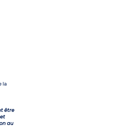
 la
t être
et
ion au