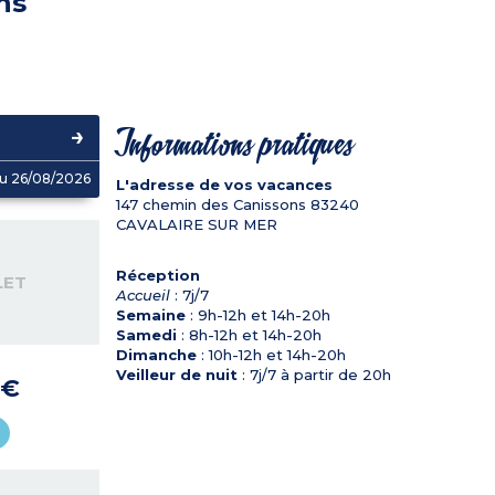
ns
Informations pratiques
u 26/08/2026
L'adresse de vos vacances
147 chemin des Canissons
83240
CAVALAIRE SUR MER
Réception
LET
Accueil
: 7j/7
Semaine
: 9h-12h et 14h-20h
Samedi
: 8h-12h et 14h-20h
Dimanche
: 10h-12h et 14h-20h
Veilleur de nuit
: 7j/7 à partir de 20h
 €