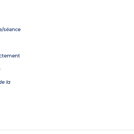
ne/séance
rectement
)
de la