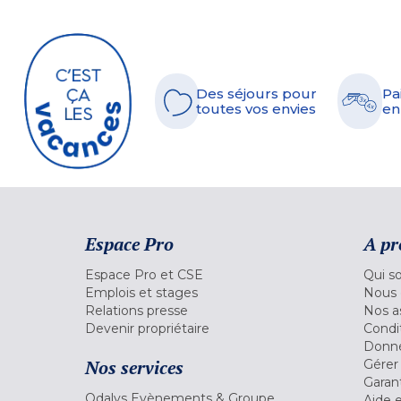
Des séjours pour
Pa
toutes vos envies
en
Espace Pro
A pr
Espace Pro et CSE
Qui s
Emplois et stages
Nous 
Relations presse
Nos a
Devenir propriétaire
Condi
Donné
Nos services
Gérer
Garant
Odalys Evènements & Groupe
Aide 