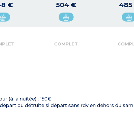
48 €
504 €
485
MPLET
COMPLET
COMP
ur (à la nuitée) : 150€.
u départ ou détruite si départ sans rdv en dehors du sam