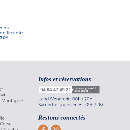
n ou
on flexible
-30³
Infos et réservations
er
Service gratuit +
04 84 47 49 21
prix appel
ski
Lundi/Vendredi :
08h
/
20h
la Montagne
Samedi et jours fériés :
09h
/
18h
a
Restons connectés
lle
 Corse
et Croatie