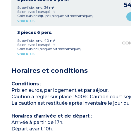
Salle de bain avec douche
5
Balcon
Superficie : env. 36 m²
4 appartements communiquent avec un
Salon avec 1 canapé-lit
studio
Coin cuisine équipé (plaques vitrocéramiques,
3 appartements PMR
réfrigérateur, micro-ondes combiné grill,
VOIR PLUS
bouilloire électrique, grille-pain, cafetière à
capsules, lave-vaisselle)
Chambre avec 1 lit double (160) ou 2 lits
3 pièces 6 pers.
simples (2x80)
Cabine avec 2 lits superposés
Superficie : env. 40 m²
CO
Salle de bain avec douche
Salon avec 1 canapé-lit
WC séparés (pour la plupart)
Coin cuisine (plaques vitrocéramiques,
Balcon ou terrasse
réfrigérateur, micro ondes combiné grill, lave-
VOIR PLUS
3 appartements PMR
vaisselle, bouilloire électrique, grille-pain,
cafetière à capsules)
Chambre avec 1 lit double (160)
Horaires et conditions
Chambre avec 2 lits simples (80)
Salle de bain (avec baignoire) + WC
Salle d'eau (avec douche) + WC
Balcon ou terrasse
Conditions
:
Prix en euros, par logement et par séjour.
Caution à régler sur place : 500€. Caution court séjo
La caution est restituée après inventaire le jour d
Horaires d’arrivée et de départ
:
Arrivée à partir de 17h.
Départ avant 10h.