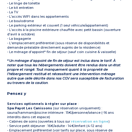
- Le linge de toilette
- Le kit entretien
- La TV
- L'accès WIFI dans les appartements
- Le boulodrome
- Le parking extérieur et couvert (1 seul véhicule/appartement)
- L'accès à la piscine extérieure chauffée avec petit bassin (ouverture
d'avril à octobre)
- La bagagerie
- L'emplacement préférentiel (sous réserve de disponibilités et
demande préalable directement auprès de la résidence)
- Le ménage d'appoint* fin de séjour (sauf coin cuisine & vaisselle)
* Un ménage d’appoint de fin de séjour est inclus dans le tarif. À
noter que tous les hébergements doivent être rendus dans un état
propre et rangé. Tout manquement quant à la propreté de
l’hébergement restitué et nécessitant une intervention ménage
autre que celle décrite dans nos CGV sera susceptible de facturation
au travers de la caution
.
Pensez y
Services optionnels à régler sur place
:
Spa Payot Les Canissons
(sur réservation uniquement) :
sauna/hammam/piscine intérieure : 15€/personne/séance (-16 ans
interdits dans cet espace)
- Cabines de soins (ouvertes à tous sur
réservation en ligne
)
- Service petit déjeuner : 16€/adulte - 14€/enfant (4-12 ans)
- Emplacement préférentiel (voir tarifs sur place, sous réserve de