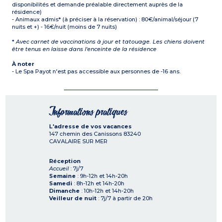
disponibilités et demande préalable directement auprès de la
résidence)
- Animaux admis* (à préciser à la réservation) : 80€/animal/séjour (7
nuits et +) - 16€/nuit (moins de 7 nuits)
*
Avec carnet de vaccinations à jour et tatouage. Les chiens doivent
être tenus en laisse dans l'enceinte de la résidence
À noter
- Le Spa Payot n'est pas accessible aux personnes de -16 ans.
Informations pratiques
L'adresse de vos vacances
147 chemin des Canissons
83240
CAVALAIRE SUR MER
Réception
Accueil
: 7j/7
Semaine
: 9h-12h et 14h-20h
Samedi
: 8h-12h et 14h-20h
Dimanche
: 10h-12h et 14h-20h
Veilleur de nuit
: 7j/7 à partir de 20h