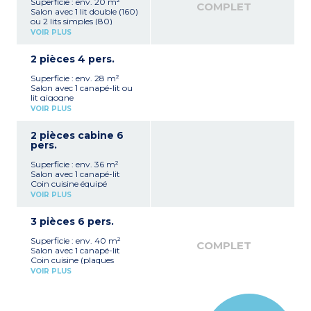
Superficie : env. 20 m²
COMPLET
Salon avec 1 lit double (160)
ou 2 lits simples (80)
Coin cuisine
VOIR PLUS
(plaques vitrocéramiques, réfrigérateur,
micro-
2 pièces 4 pers.
ondes combiné grill, bouilloire électrique,
grille-pain, cafetière à
Superficie : env. 28 m²
capsules - pas de lave-
Salon avec 1 canapé-lit ou
vaisselle)
lit gigogne
Salle de bain avec douche
Coin cuisine équipé
Balcon
VOIR PLUS
(plaques vitrocéramiques,
4 studios communiquent
réfrigérateur, micro-ondes
avec un appartement 2
2 pièces cabine 6
combiné grill, bouilloire
pièces 4 personnes
pers.
électrique, grille-pain,
cafetière à capsules, lave-
Superficie : env. 36 m²
vaisselle)
Salon avec 1 canapé-lit
Chambre avec 1 lit double
Coin cuisine équipé
ou lit zippé (2x80)
(plaques vitrocéramiques,
Salle de bain avec douche
VOIR PLUS
réfrigérateur, micro-ondes
Balcon
combiné grill, bouilloire
4 appartements
3 pièces 6 pers.
électrique, grille-pain,
communiquent avec un
cafetière à capsules, lave-
studio
Superficie : env. 40 m²
vaisselle)
3 appartements PMR
COMPLET
Salon avec 1 canapé-lit
Chambre avec 1 lit double
Coin cuisine (plaques
(160) ou 2 lits simples
vitrocéramiques,
(2x80)
VOIR PLUS
réfrigérateur, micro ondes
Cabine avec 2 lits
combiné grill, lave-
superposés
vaisselle, bouilloire
Salle de bain avec douche
électrique, grille-pain,
WC séparés (pour la