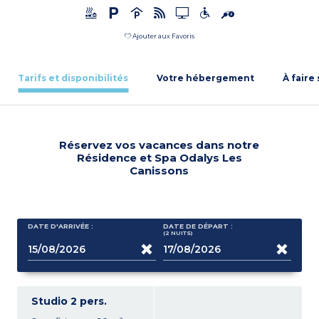
Ajouter aux Favoris
Tarifs et disponibilités
Votre hébergement
À faire
Réservez vos vacances dans notre
Résidence et Spa Odalys Les
Canissons
DATE D'ARRIVÉE :
DATE DE DÉPART :
(2
NUITS
)
Studio 2 pers.