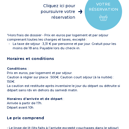
cafetière à capsules)
plupart)
VOTRE
Cliquez ici pour
Chambre avec 1 lit double
Balcon ou terrasse
RÉSERVATION
(160)
poursuivre votre
3 appartements PMR
Chambre avec 2 lits
réservation
simples (80)
Salle de bain (avec
baignoire) + WC
Salle d'eau (avec douche) +
¹Hors frais de dossier - Prix en euros par logement et par séjour
WC
Balcon ou terrasse
comprenant toutes les charges et taxes, excepté :
La taxe de séjour : 3,31 € par personne et par jour. Gratuit pour les
moins de 18 ans. Payable lors du check-in.
Horaires et conditions
Conditions
:
Prix en euros, par logement et par séjour.
Caution à régler sur place : 500€. Caution court séjour (à la nuitée) :
150€.
La caution est restituée après inventaire le jour du départ ou détruite si
départ sans rdv en dehors du samedi matin.
Horaires d’arrivée et de départ
:
Arrivée à partir de 17h.
Départ avant 10h.
Le prix comprend
- Le linge de lit (lits faits à l’arrivée excepté couchages dans le séjour)