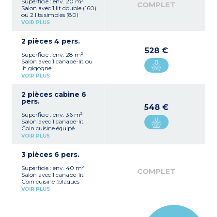
Superficie : env. 20 m²
COMPLET
Salon avec 1 lit double (160)
ou 2 lits simples (80)
Coin cuisine
VOIR PLUS
(plaques vitrocéramiques, réfrigérateur,
micro-
2 pièces 4 pers.
ondes combiné grill, bouilloire électrique,
grille-pain, cafetière à
528 €
Superficie : env. 28 m²
capsules - pas de lave-
Salon avec 1 canapé-lit ou
vaisselle)
lit gigogne
Salle de bain avec douche
Coin cuisine équipé
Balcon
VOIR PLUS
(plaques vitrocéramiques,
4 studios communiquent
réfrigérateur, micro-ondes
avec un appartement 2
2 pièces cabine 6
combiné grill, bouilloire
pièces 4 personnes
pers.
électrique, grille-pain,
548 €
cafetière à capsules, lave-
Superficie : env. 36 m²
vaisselle)
Salon avec 1 canapé-lit
Chambre avec 1 lit double
Coin cuisine équipé
ou lit zippé (2x80)
(plaques vitrocéramiques,
Salle de bain avec douche
VOIR PLUS
réfrigérateur, micro-ondes
Balcon
combiné grill, bouilloire
4 appartements
3 pièces 6 pers.
électrique, grille-pain,
communiquent avec un
cafetière à capsules, lave-
studio
Superficie : env. 40 m²
vaisselle)
3 appartements PMR
COMPLET
Salon avec 1 canapé-lit
Chambre avec 1 lit double
Coin cuisine (plaques
(160) ou 2 lits simples
vitrocéramiques,
(2x80)
VOIR PLUS
réfrigérateur, micro ondes
Cabine avec 2 lits
combiné grill, lave-
superposés
vaisselle, bouilloire
Salle de bain avec douche
électrique, grille-pain,
WC séparés (pour la