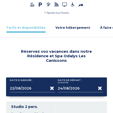
Ajouter aux Favoris
Tarifs et disponibilités
Votre hébergement
À faire
Réservez vos vacances dans notre
Résidence et Spa Odalys Les
Canissons
DATE D'ARRIVÉE :
DATE DE DÉPART :
(2
NUITS
)
Studio 2 pers.