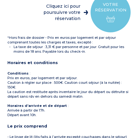
cafetière à capsules)
plupart)
VOTRE
Cliquez ici pour
Chambre avec 1 lit double
Balcon ou terrasse
RÉSERVATION
(160)
poursuivre votre
3 appartements PMR
Chambre avec 2 lits
réservation
simples (80)
Salle de bain (avec
baignoire) + WC
Salle d'eau (avec douche) +
¹Hors frais de dossier - Prix en euros par logement et par séjour
WC
Balcon ou terrasse
comprenant toutes les charges et taxes, excepté :
La taxe de séjour : 3,31 € par personne et par jour. Gratuit pour les
moins de 18 ans. Payable lors du check-in.
Horaires et conditions
Conditions
:
Prix en euros, par logement et par séjour.
Caution à régler sur place : 500€. Caution court séjour (à la nuitée) :
150€.
La caution est restituée après inventaire le jour du départ ou détruite si
départ sans rdv en dehors du samedi matin.
Horaires d’arrivée et de départ
:
Arrivée à partir de 17h.
Départ avant 10h.
Le prix comprend
- Le linge de lit (lits faits à l’arrivée excepté couchages dans le séjour)