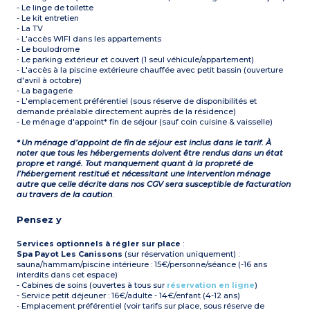
- Le linge de toilette
- Le kit entretien
- La TV
- L'accès WIFI dans les appartements
- Le boulodrome
- Le parking extérieur et couvert (1 seul véhicule/appartement)
- L'accès à la piscine extérieure chauffée avec petit bassin (ouverture
d'avril à octobre)
- La bagagerie
- L'emplacement préférentiel (sous réserve de disponibilités et
demande préalable directement auprès de la résidence)
- Le ménage d'appoint* fin de séjour (sauf coin cuisine & vaisselle)
* Un ménage d’appoint de fin de séjour est inclus dans le tarif. À
noter que tous les hébergements doivent être rendus dans un état
propre et rangé. Tout manquement quant à la propreté de
l’hébergement restitué et nécessitant une intervention ménage
autre que celle décrite dans nos CGV sera susceptible de facturation
au travers de la caution
.
Pensez y
Services optionnels à régler sur place
:
Spa Payot Les Canissons
(sur réservation uniquement) :
sauna/hammam/piscine intérieure : 15€/personne/séance (-16 ans
interdits dans cet espace)
- Cabines de soins (ouvertes à tous sur
réservation en ligne
)
- Service petit déjeuner : 16€/adulte - 14€/enfant (4-12 ans)
- Emplacement préférentiel (voir tarifs sur place, sous réserve de