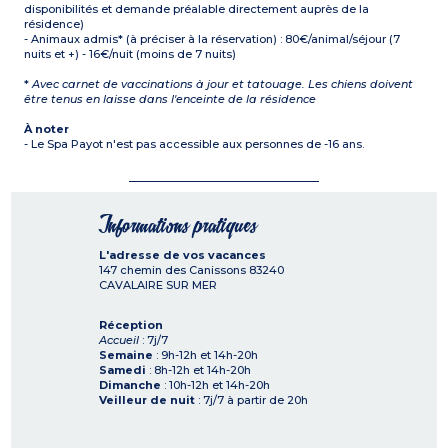
disponibilités et demande préalable directement auprès de la
résidence)
- Animaux admis* (à préciser à la réservation) : 80€/animal/séjour (7
nuits et +) - 16€/nuit (moins de 7 nuits)
*
Avec carnet de vaccinations à jour et tatouage. Les chiens doivent
être tenus en laisse dans l'enceinte de la résidence
À noter
- Le Spa Payot n'est pas accessible aux personnes de -16 ans.
Informations pratiques
L'adresse de vos vacances
147 chemin des Canissons
83240
CAVALAIRE SUR MER
Réception
Accueil
: 7j/7
Semaine
: 9h-12h et 14h-20h
Samedi
: 8h-12h et 14h-20h
Dimanche
: 10h-12h et 14h-20h
Veilleur de nuit
: 7j/7 à partir de 20h