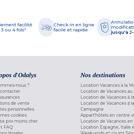
Annulatio
iement facilité
Check-in en ligne
modificati
 3 ou 4 fois²
facile et rapide
jusqu'à J
opos d'Odalys
Nos destinations
ommes-nous ?
Location Vacances à la M
contacter
Location de Vacances au 
ssurances
Location de Vacances à 
tions de vente
Location de Vacances à l
es personnelles
Campagne
 mes cookies
Appart'hôtels en centre vi
ie prix moins cher
Location de Vacances en
et FAQ
Location Espagne, Italie 
ons légales
Week-ends et courts Séj