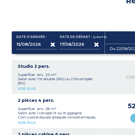
Ré
DATE D'ARRIVÉE :
DATE DE DÉPART :
(2
NUITS
)
Du 22/08/20
Studio 2 pers.
Superficie : env. 20 m²
CO
Salon avec 1 lit double (160) ou 2 lits simples
(80)
Coin cuisine
VOIR PLUS
(plaques vitrocéramiques, réfrigérateur, micro-
ondes combiné grill, bouilloire électrique, grille-
pain, cafetière à capsules - pas de lave-vaisselle)
2 pièces 4 pers.
Salle de bain avec douche
5
Balcon
Superficie : env. 28 m²
4 studios communiquent avec un
Salon avec 1 canapé-lit ou lit gigogne
appartement 2 pièces 4 personnes
Coin cuisine équipé (plaques vitrocéramiques,
réfrigérateur, micro-ondes combiné grill,
VOIR PLUS
bouilloire électrique, grille-pain, cafetière à
capsules, lave-vaisselle)
Chambre avec 1 lit double ou lit zippé (2x80)
2 pièces cabine 6 pers.