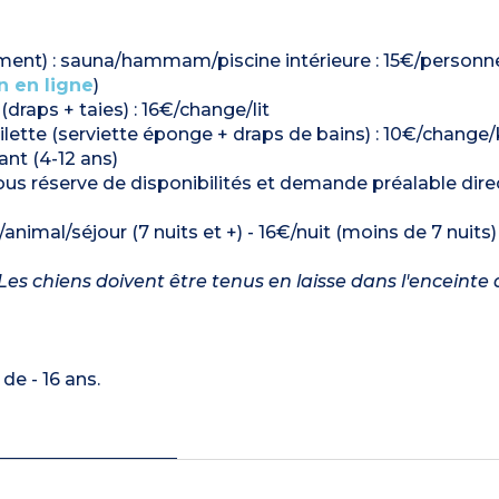
ment) : sauna/hammam/piscine intérieure : 15€/person
n en ligne
)
(draps + taies) : 16€/change/lit
lette (serviette éponge + draps de bains) : 10€/change/
ant (4-12 ans)
 sous réserve de disponibilités et demande préalable di
animal/séjour (7 nuits et +) - 16€/nuit (moins de 7 nuits)
es chiens doivent être tenus en laisse dans l'enceinte 
de - 16 ans.