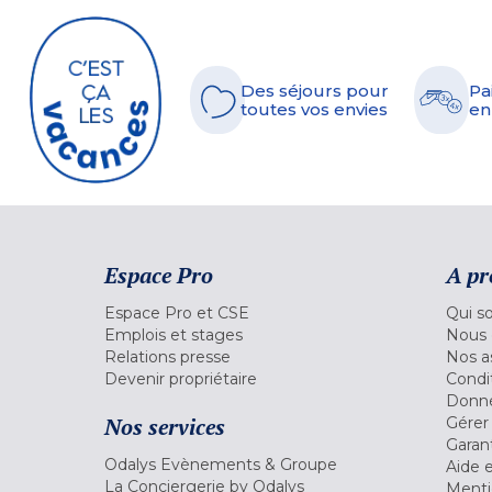
Des séjours pour
Pa
toutes vos envies
en
Espace Pro
A pr
Espace Pro et CSE
Qui s
Emplois et stages
Nous 
Relations presse
Nos a
Devenir propriétaire
Condi
Donné
Nos services
Gérer
Garant
Odalys Evènements & Groupe
Aide 
La Conciergerie by Odalys
Menti