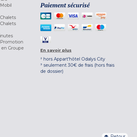
Paiement sécurisé
 Mobil
Chalets
Chalets
inutes
 Promotion
r en Groupe
En savoir plus
² hors Appart'hôtel Odalys City
³ seulement 30€ de frais (hors frais
de dossier)
Retour