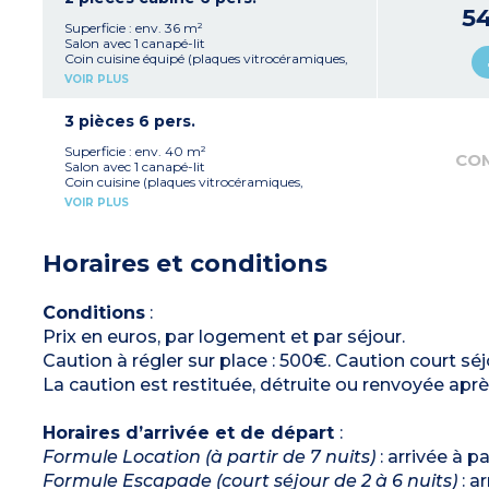
Salle de bain avec douche
5
Balcon
Superficie : env. 36 m²
4 appartements communiquent avec un
Salon avec 1 canapé-lit
studio
Coin cuisine équipé (plaques vitrocéramiques,
3 appartements PMR
réfrigérateur, micro-ondes combiné grill,
VOIR PLUS
bouilloire électrique, grille-pain, cafetière à
capsules, lave-vaisselle)
Chambre avec 1 lit double (160) ou 2 lits
3 pièces 6 pers.
simples (2x80)
Cabine avec 2 lits superposés
Superficie : env. 40 m²
CO
Salle de bain avec douche
Salon avec 1 canapé-lit
WC séparés (pour la plupart)
Coin cuisine (plaques vitrocéramiques,
Balcon ou terrasse
réfrigérateur, micro ondes combiné grill, lave-
VOIR PLUS
3 appartements PMR
vaisselle, bouilloire électrique, grille-pain,
cafetière à capsules)
Chambre avec 1 lit double (160)
Horaires et conditions
Chambre avec 2 lits simples (80)
Salle de bain (avec baignoire) + WC
Salle d'eau (avec douche) + WC
Balcon ou terrasse
Conditions
:
Prix en euros, par logement et par séjour.
Caution à régler sur place : 500€. Caution court séjo
La caution est restituée, détruite ou renvoyée après
Horaires d’arrivée et de départ
:
Formule Location (à partir de 7 nuits)
: arrivée à p
Formule Escapade (court séjour de 2 à 6 nuits)
: a