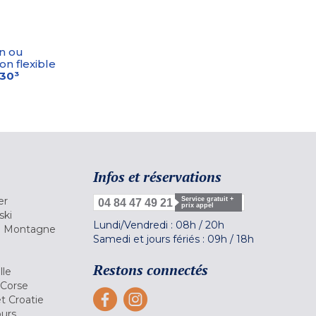
n ou
on flexible
-30³
Infos et réservations
er
Service gratuit +
04 84 47 49 21
prix appel
ski
Lundi/Vendredi :
08h
/
20h
la Montagne
Samedi et jours fériés :
09h
/
18h
a
Restons connectés
lle
 Corse
et Croatie
ours