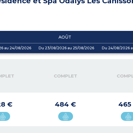
sidence et Spa Odalys Les Canisso
AOÛT
26 au 24/08/2026
Du 23/08/2026 au 25/08/2026
Du 24/08/2026 a
MPLET
COMPLET
COMP
28 €
484 €
465