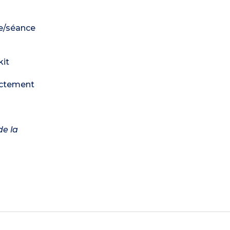
ne/séance
kit
rectement
de la