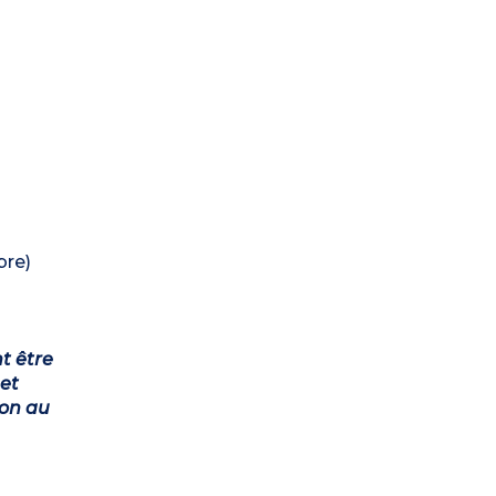
bre)
t être
et
ion au