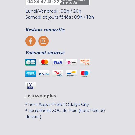
Service gratuit +
04 84 47 49 22
prix appel
Lundi/Vendredi :
08h
/
20h
Samedi et jours fériés :
09h
/
18h
Restons connectés
Paiement sécurisé
En savoir plus
² hors Appart'hôtel Odalys City
³ seulement 30€ de frais (hors frais de
dossier)