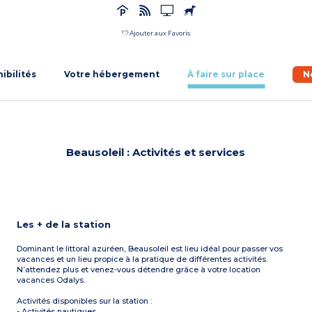
Ajouter aux Favoris
nibilités
Votre hébergement
À faire sur place
N
Beausoleil : Activités et services
Les + de la station
Dominant le littoral azuréen, Beausoleil est lieu idéal pour passer vos
vacances et un lieu propice à la pratique de différentes activités.
N’attendez plus et venez-vous détendre grâce à votre location
vacances Odalys.
Activités disponibles sur la station :
- Activités nautiques