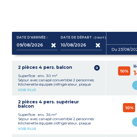
DATE D'ARRIVÉE :
DATE DE DÉPART :
(1
NUIT
)
Du 23/08/20
1
2 pièces 4 pers. balcon
10%
1
Superficie : env. 30 m²
Séjour avec canapé convertible 2 personnes
Kitchenette équipée (réfrigérateur, plaque
vitrocéramique, micro-ondes, lave-vaisselle,
VOIR PLUS
bouilloire)
Chambre avec 2 lits jumeaux (modulables en
lit double)
2 pièces 4 pers. supérieur
Salle de bains avec WC
balcon
10%
Balcon avec mobilier de jardin
Superficie : env. 36 m²
Séjour avec canapé convertible 2 personnes
Kitchenette équipée (réfrigérateur, plaque
vitrocéramique, micro-ondes, lave-vaisselle,
VOIR PLUS
bouilloire)
Chambre avec 2 lits jumeaux (modulables en