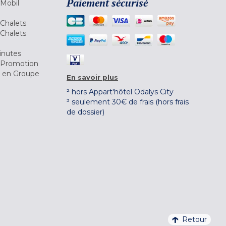
Paiement sécurisé
 Mobil
Chalets
Chalets
inutes
 Promotion
r en Groupe
En savoir plus
² hors Appart'hôtel Odalys City
³ seulement 30€ de frais (hors frais
de dossier)
Retour