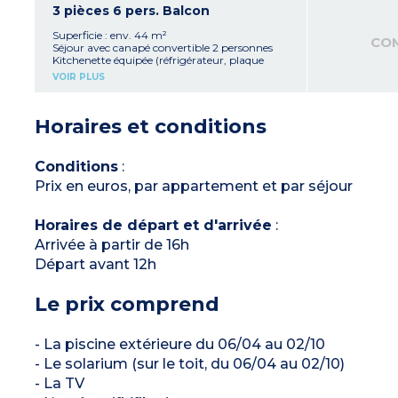
lit double)
3 pièces 6 pers. Balcon
Salle de bains ou de douche avec WC
Balcon avec mobilier de jardin
Superficie : env. 44 m²
CO
Séjour avec canapé convertible 2 personnes
Kitchenette équipée (réfrigérateur, plaque
vitrocéramique, micro-ondes, lave-vaisselle,
VOIR PLUS
bouilloire)
Chambre avec 2 lits jumeaux (modulables en
lit double)
Horaires et conditions
Chambre avec 2 lits superposés
Salle de bains ou de douche avec WC
Balcon avec mobilier de jardin
Conditions
:
Prix en euros, par appartement et par séjour
Horaires de départ et d'arrivée
:
Arrivée à partir de 16h
Départ avant 12h
Le prix comprend
- La piscine extérieure du 06/04 au 02/10
- Le solarium (sur le toit, du 06/04 au 02/10)
- La TV