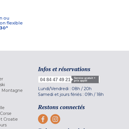
n ou
on flexible
-30³
Infos et réservations
er
Service gratuit +
04 84 47 49 21
prix appel
ski
Lundi/Vendredi :
08h
/
20h
la Montagne
Samedi et jours fériés :
09h
/
18h
a
Restons connectés
lle
 Corse
et Croatie
ours