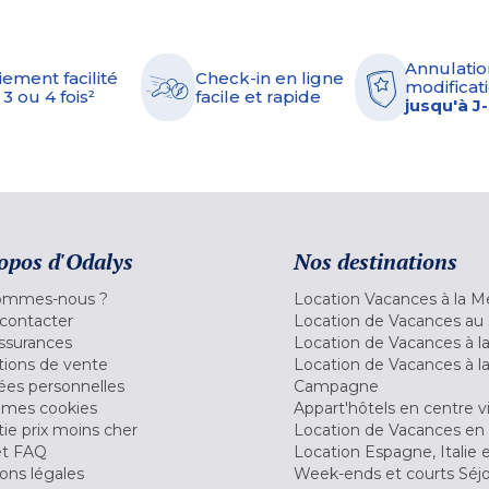
Annulatio
iement facilité
Check-in en ligne
modificati
 3 ou 4 fois²
facile et rapide
jusqu'à J
opos d'Odalys
Nos destinations
ommes-nous ?
Location Vacances à la M
contacter
Location de Vacances au 
ssurances
Location de Vacances à 
tions de vente
Location de Vacances à l
es personnelles
Campagne
 mes cookies
Appart'hôtels en centre vi
ie prix moins cher
Location de Vacances en
et FAQ
Location Espagne, Italie 
ons légales
Week-ends et courts Séj