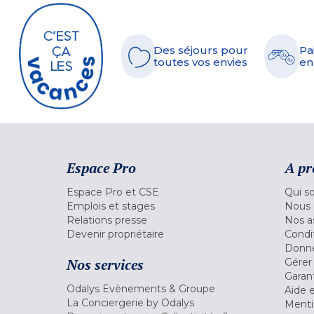
Des séjours pour
Pa
toutes vos envies
en
Espace Pro
A pr
Espace Pro et CSE
Qui s
Emplois et stages
Nous 
Relations presse
Nos a
Devenir propriétaire
Condi
Donné
Nos services
Gérer
Garant
Odalys Evènements & Groupe
Aide 
La Conciergerie by Odalys
Menti