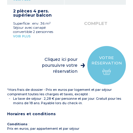
(réfrigérateur, plaque
vitrocéramique, micro-
2 pièces 4 pers.
ondes, lave-vaisselle,
supérieur balcon
bouilloire)
Chambre avec 2 lits
COMPLET
Superficie : env. 36 m²
jumeaux (modulables en lit
Séjour avec canapé
double)
convertible 2 personnes
Salle de bains avec WC
Kitchenette équipée
Balcon avec mobilier de
VOIR PLUS
(réfrigérateur, plaque
jardin
vitrocéramique, micro-
ondes, lave-vaisselle,
bouilloire)
Chambre avec 2 lits
VOTRE
Cliquez ici pour
jumeaux (modulables en lit
RÉSERVATION
double)
poursuivre votre
Salle de bains ou de douche
réservation
avec WC
Balcon avec mobilier de
jardin
¹Hors frais de dossier - Prix en euros par logement et par séjour
comprenant toutes les charges et taxes, excepté :
La taxe de séjour : 2,28 € par personne et par jour. Gratuit pour les
moins de 18 ans. Payable lors du check-in.
Horaires et conditions
Conditions
:
Prix en euros, par appartement et par séjour