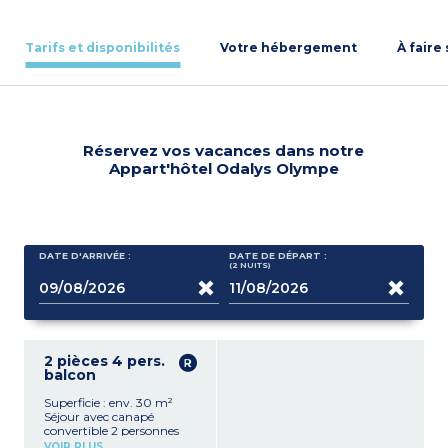
Tarifs et disponibilités
Votre hébergement
À faire
Réservez vos vacances dans notre
Appart'hôtel Odalys Olympe
DATE D'ARRIVÉE :
DATE DE DÉPART :
(2
NUITS
)
2 pièces 4 pers.
balcon
Superficie : env. 30 m²
Séjour avec canapé
convertible 2 personnes
Kitchenette équipée
VOIR PLUS