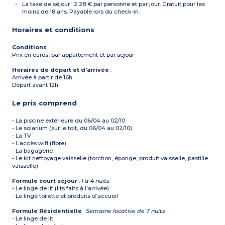
La taxe de séjour : 2,28 € par personne et par jour. Gratuit pour les
moins de 18 ans. Payable lors du check-in.
Horaires et conditions
Conditions
:
Prix en euros, par appartement et par séjour
Horaires de départ et d'arrivée
:
Arrivée à partir de 16h
Départ avant 12h
Le prix comprend
- La piscine extérieure du 06/04 au 02/10
- Le solarium (sur le toit, du 06/04 au 02/10)
- La TV
- L’accès wifi (fibre)
- La bagagerie
- Le kit nettoyage vaisselle (torchon, éponge, produit vaisselle, pastille
vaisselle)
Formule court séjour
:
1 à 4 nuits
- Le linge de lit (lits faits à l’arrivée)
- Le linge toilette et produits d’accueil
Formule Résidentielle
:
Semaine locative de 7 nuits
- Le linge de lit