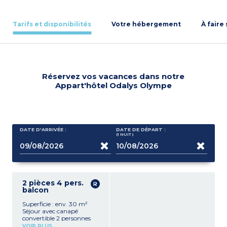
Tarifs et disponibilités
Votre hébergement
À faire
Réservez vos vacances dans notre
Appart'hôtel Odalys Olympe
DATE D'ARRIVÉE :
DATE DE DÉPART :
(1
NUIT
)
2 pièces 4 pers.
balcon
Superficie : env. 30 m²
Séjour avec canapé
convertible 2 personnes
Kitchenette équipée
VOIR PLUS