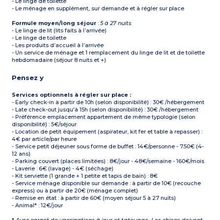
- Le linge de toilette
- Le ménage en supplément, sur demande et à régler sur place
Formule moyen/long séjour
:
5 à 27 nuits
- Le linge de lit (lits faits à l’arrivée)
- Le linge de toilette
- Les produits d’accueil à l’arrivée
- Un service de ménage et 1 remplacement du linge de lit et de toilette
hebdomadaire (séjour 8 nuits et +)
Pensez y
Services optionnels à régler sur place :
- Early check-in à partir de 10h (selon disponibilité) : 30€ /hébergement
- Late check-out jusqu'à 15h (selon disponibilité) : 30€ /hébergement
- Préférence emplacement appartement de même typologie (selon
disponibilité) : 5€/séjour
- Location de petit équipement (aspirateur, kit fer et table à repasser) :
4€ par article/par heure
- Service petit déjeuner sous forme de buffet : 14€/personne - 7.50€ (4-
12 ans)
- Parking couvert (places limitées) : 8€/jour - 48€/semaine - 160€/mois
- Laverie : 6€ (lavage) - 4€ (séchage)
- Kit serviette (1 grande + 1 petite et tapis de bain) : 8€
- Service ménage disponible sur demande : à partir de 10€ (recouche
express) ou à partir de 20€ (ménage complet)
- Remise en état : à partir de 60€ (moyen séjour 5 à 27 nuits)
- Animal* : 12€/jour