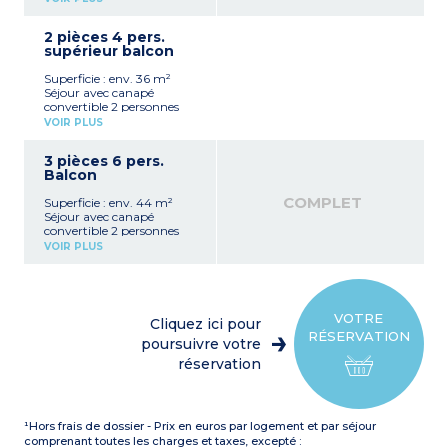
(réfrigérateur, plaque
vitrocéramique, micro-
2 pièces 4 pers.
ondes, lave-vaisselle,
supérieur balcon
bouilloire)
Chambre avec 2 lits
Superficie : env. 36 m²
jumeaux (modulables en lit
Séjour avec canapé
double)
convertible 2 personnes
Salle de bains avec WC
Kitchenette équipée
Balcon avec mobilier de
VOIR PLUS
(réfrigérateur, plaque
jardin
vitrocéramique, micro-
3 pièces 6 pers.
ondes, lave-vaisselle,
Balcon
bouilloire)
Chambre avec 2 lits
COMPLET
Superficie : env. 44 m²
jumeaux (modulables en lit
Séjour avec canapé
double)
convertible 2 personnes
Salle de bains ou de douche
Kitchenette équipée
avec WC
VOIR PLUS
(réfrigérateur, plaque
Balcon avec mobilier de
vitrocéramique, micro-
jardin
ondes, lave-vaisselle,
bouilloire)
Chambre avec 2 lits
VOTRE
Cliquez ici pour
jumeaux (modulables en lit
RÉSERVATION
double)
poursuivre votre
Chambre avec 2 lits
réservation
superposés
Salle de bains ou de douche
avec WC
Balcon avec mobilier de
¹Hors frais de dossier - Prix en euros par logement et par séjour
jardin
comprenant toutes les charges et taxes, excepté :