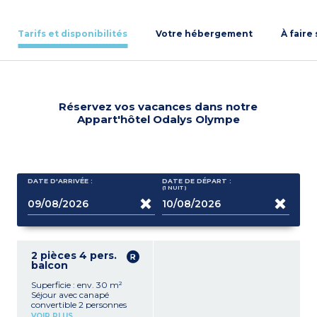
Tarifs et disponibilités
Votre hébergement
À faire
Réservez vos vacances dans notre
Appart'hôtel Odalys Olympe
DATE D'ARRIVÉE :
DATE DE DÉPART :
(1
NUIT
)
2 pièces 4 pers.
balcon
Superficie : env. 30 m²
Séjour avec canapé
convertible 2 personnes
Kitchenette équipée
VOIR PLUS