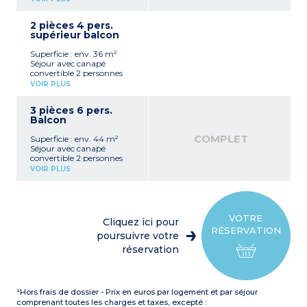
(réfrigérateur, plaque
vitrocéramique, micro-
2 pièces 4 pers.
ondes, lave-vaisselle,
supérieur balcon
bouilloire)
Chambre avec 2 lits
Superficie : env. 36 m²
jumeaux (modulables en lit
Séjour avec canapé
double)
convertible 2 personnes
Salle de bains avec WC
Kitchenette équipée
Balcon avec mobilier de
VOIR PLUS
(réfrigérateur, plaque
jardin
vitrocéramique, micro-
3 pièces 6 pers.
ondes, lave-vaisselle,
Balcon
bouilloire)
Chambre avec 2 lits
COMPLET
Superficie : env. 44 m²
jumeaux (modulables en lit
Séjour avec canapé
double)
convertible 2 personnes
Salle de bains ou de douche
Kitchenette équipée
avec WC
VOIR PLUS
(réfrigérateur, plaque
Balcon avec mobilier de
vitrocéramique, micro-
jardin
ondes, lave-vaisselle,
bouilloire)
Chambre avec 2 lits
VOTRE
Cliquez ici pour
jumeaux (modulables en lit
RÉSERVATION
double)
poursuivre votre
Chambre avec 2 lits
réservation
superposés
Salle de bains ou de douche
avec WC
Balcon avec mobilier de
¹Hors frais de dossier - Prix en euros par logement et par séjour
jardin
comprenant toutes les charges et taxes, excepté :