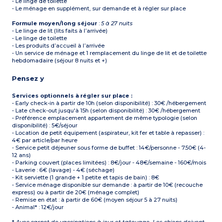
- Le linge de toilette
- Le ménage en supplément, sur demande et à régler sur place
Formule moyen/long séjour
:
5 à 27 nuits
- Le linge de lit (lits faits à l’arrivée)
- Le linge de toilette
- Les produits d’accueil à l’arrivée
- Un service de ménage et 1 remplacement du linge de lit et de toilette
hebdomadaire (séjour 8 nuits et +)
Pensez y
Services optionnels à régler sur place :
- Early check-in à partir de 10h (selon disponibilité) : 30€ /hébergement
- Late check-out jusqu'à 15h (selon disponibilité) : 30€ /hébergement
- Préférence emplacement appartement de même typologie (selon
disponibilité) : 5€/séjour
- Location de petit équipement (aspirateur, kit fer et table à repasser) :
4€ par article/par heure
- Service petit déjeuner sous forme de buffet : 14€/personne - 7.50€ (4-
12 ans)
- Parking couvert (places limitées) : 8€/jour - 48€/semaine - 160€/mois
- Laverie : 6€ (lavage) - 4€ (séchage)
- Kit serviette (1 grande + 1 petite et tapis de bain) : 8€
- Service ménage disponible sur demande : à partir de 10€ (recouche
express) ou à partir de 20€ (ménage complet)
- Remise en état : à partir de 60€ (moyen séjour 5 à 27 nuits)
- Animal* : 12€/jour