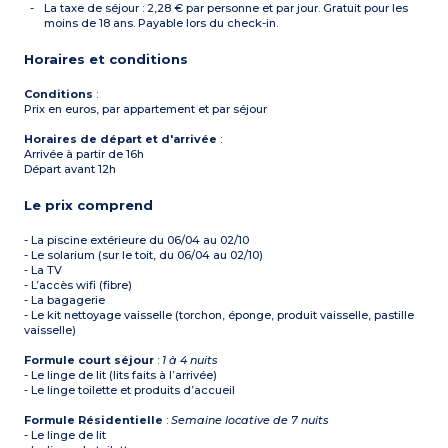
La taxe de séjour : 2,28 € par personne et par jour. Gratuit pour les
moins de 18 ans. Payable lors du check-in.
Horaires et conditions
Conditions
:
Prix en euros, par appartement et par séjour
Horaires de départ et d'arrivée
:
Arrivée à partir de 16h
Départ avant 12h
Le prix comprend
- La piscine extérieure du 06/04 au 02/10
- Le solarium (sur le toit, du 06/04 au 02/10)
- La TV
- L’accès wifi (fibre)
- La bagagerie
- Le kit nettoyage vaisselle (torchon, éponge, produit vaisselle, pastille
vaisselle)
Formule court séjour
:
1 à 4 nuits
- Le linge de lit (lits faits à l’arrivée)
- Le linge toilette et produits d’accueil
Formule Résidentielle
:
Semaine locative de 7 nuits
- Le linge de lit