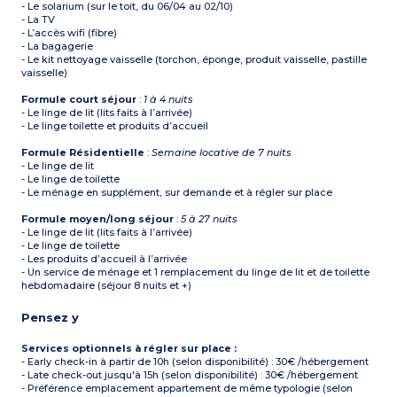
- Le solarium (sur le toit, du 06/04 au 02/10)
- La TV
- L’accès wifi (fibre)
- La bagagerie
- Le kit nettoyage vaisselle (torchon, éponge, produit vaisselle, pastille
vaisselle)
Formule court séjour
:
1 à 4 nuits
- Le linge de lit (lits faits à l’arrivée)
- Le linge toilette et produits d’accueil
Formule Résidentielle
:
Semaine locative de 7 nuits
- Le linge de lit
- Le linge de toilette
- Le ménage en supplément, sur demande et à régler sur place
Formule moyen/long séjour
:
5 à 27 nuits
- Le linge de lit (lits faits à l’arrivée)
- Le linge de toilette
- Les produits d’accueil à l’arrivée
- Un service de ménage et 1 remplacement du linge de lit et de toilette
hebdomadaire (séjour 8 nuits et +)
Pensez y
Services optionnels à régler sur place :
- Early check-in à partir de 10h (selon disponibilité) : 30€ /hébergement
- Late check-out jusqu'à 15h (selon disponibilité) : 30€ /hébergement
- Préférence emplacement appartement de même typologie (selon