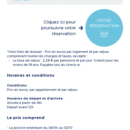
(réfrigérateur, plaque
vitrocéramique, micro-
ondes, lave-vaisselle,
bouilloire)
Chambre avec 2 lits
VOTRE
Cliquez ici pour
jumeaux (modulables en lit
RÉSERVATION
double)
poursuivre votre
Salle de bains avec WC
réservation
Balcon avec mobilier de
jardin
¹Hors frais de dossier - Prix en euros par logement et par séjour
comprenant toutes les charges et taxes, excepté :
La taxe de séjour : 2,28 € par personne et par jour. Gratuit pour les
moins de 18 ans. Payable lors du check-in.
Horaires et conditions
Conditions
:
Prix en euros, par appartement et par séjour
Horaires de départ et d'arrivée
:
Arrivée à partir de 16h
Départ avant 12h
Le prix comprend
- La piscine extérieure du 06/04 au 02/10