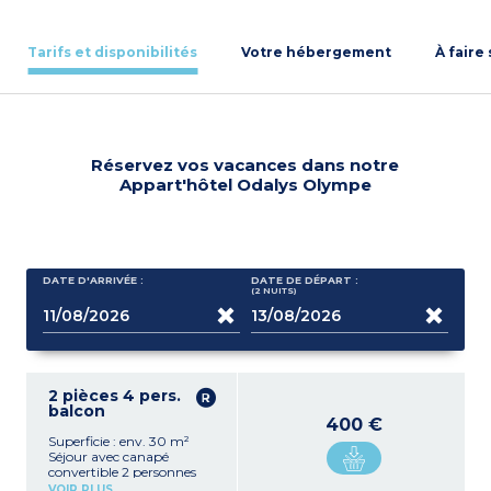
Tarifs et disponibilités
Votre hébergement
À faire
Réservez vos vacances dans notre
Appart'hôtel Odalys Olympe
DATE D'ARRIVÉE :
DATE DE DÉPART :
(2
NUITS
)
2 pièces 4 pers.
balcon
400 €
Superficie : env. 30 m²
Séjour avec canapé
convertible 2 personnes
Kitchenette équipée
VOIR PLUS