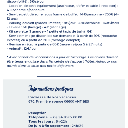
disponibilité) : 5€/séjour
- Location de petit équipement (aspirateur, kit fer et table à repasser) :
4€ par article/par heure
- Service petit déjeuner sous forme de buffet : 14€/personne - 7.50€ (4-
12 ans)
- Parking couvert (places limitées) : 8€/jour - 48€/semaine - 160€/mois
- Laverie : 6€ (lavage) - 4€ (séchage)
- Kit serviette (1 grande + 1 petite et tapis de bain) : 8€
- Service ménage disponible sur demande : à partir de 10€ (recouche
express) ou à partir de 20€ (ménage complet)
- Remise en état : à partir de 60€ (moyen séjour 5 à 27 nuits)
- Animal* : 12€/jour
*
Avec carnet de vaccinations à jour et tatouage. Les chiens doivent
être tenus en laisse dans l'enceinte de l‘appart ’hôtel. Animaux non
admis dans la salle des petits déjeuners.
Informations pratiques
L'adresse de vos vacances
670, Première avenue
06600
ANTIBES
Réception
Téléphone
: +33 (0)4 93 67 00 00
Tous les jours
: 8h-22h
De juin à fin septembre
: 24h/24