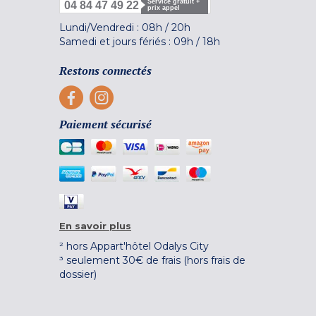
Service gratuit +
04 84 47 49 22
prix appel
Lundi/Vendredi :
08h
/
20h
Samedi et jours fériés :
09h
/
18h
Restons connectés
Paiement sécurisé
En savoir plus
² hors Appart'hôtel Odalys City
³ seulement 30€ de frais (hors frais de
dossier)