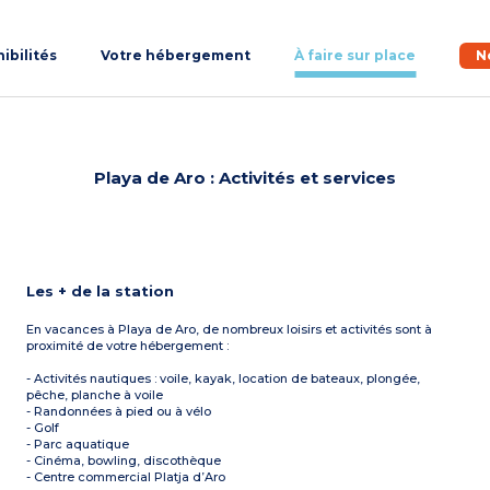
nibilités
Votre hébergement
À faire sur place
N
Playa de Aro : Activités et services
Les + de la station
En vacances à Playa de Aro, de nombreux loisirs et activités sont à
proximité de votre hébergement :
- Activités nautiques : voile, kayak, location de bateaux, plongée,
pêche, planche à voile
- Randonnées à pied ou à vélo
- Golf
- Parc aquatique
- Cinéma, bowling, discothèque
- Centre commercial Platja d’Aro