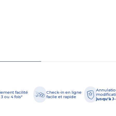
Annulatio
iement facilité
Check-in en ligne
modificati
 3 ou 4 fois²
facile et rapide
jusqu'à J