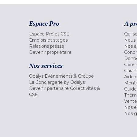
Espace Pro
A pr
Espace Pro et CSE
Qui s
Emplois et stages
Nous 
Relations presse
Nos a
Devenir propriétaire
Condi
Donné
Nos services
Gérer
Garant
Odalys Evènements & Groupe
Aide 
La Conciergerie by Odalys
Menti
Devenir partenaire Collectivités &
Guide
CSE
Théma
Vente
Nos 
Nos g