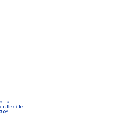
n ou
on flexible
-30³