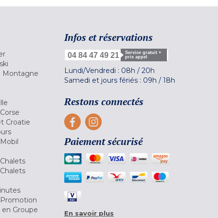
Infos et réservations
er
Service gratuit +
04 84 47 49 21
prix appel
ski
Lundi/Vendredi :
08h
/
20h
la Montagne
Samedi et jours fériés :
09h
/
18h
a
Restons connectés
lle
 Corse
et Croatie
ours
Paiement sécurisé
 Mobil
Chalets
Chalets
inutes
 Promotion
r en Groupe
En savoir plus