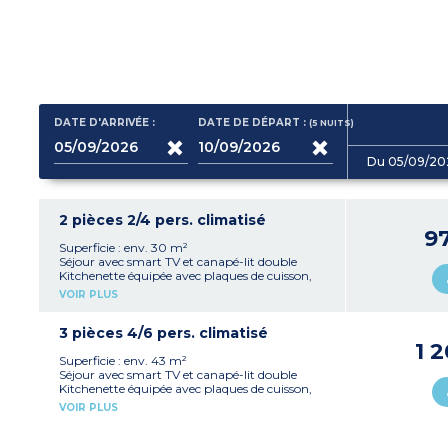
DATE D'ARRIVÉE :
DATE DE DÉPART :
(5
NUITS
)
Du 05/09/20
2 pièces 2/4 pers. climatisé
9
Superficie : env. 30 m²
Séjour avec smart TV et canapé-lit double
Kitchenette équipée avec plaques de cuisson,
réfrigérateur, cafetière, bouilloire, grille-pain,
VOIR PLUS
lave-vaisselle
1 chambre avec 1 lit double
Salle de bain avec douche et WC
3 pièces 4/6 pers. climatisé
Coffre-fort
1 
Climatisation
Superficie : env. 43 m²
Séjour avec smart TV et canapé-lit double
Kitchenette équipée avec plaques de cuisson,
réfrigérateur, cafetière, bouilloire, grille-pain,
VOIR PLUS
lave-vaisselle
1 chambre avec 1 lit double
1 chambre avec 2 lits simples ou 1 lit king size