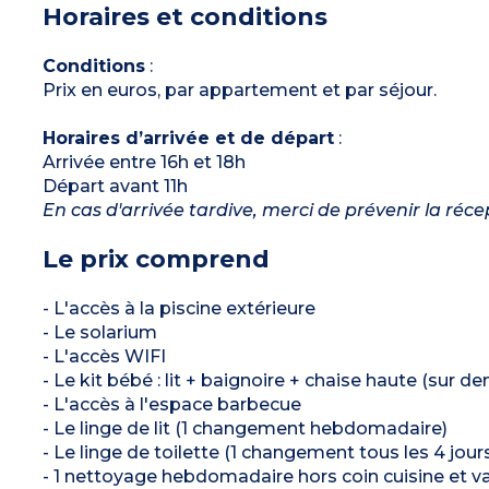
Horaires et conditions
(sur demande)
Salle de bain avec douche et WC
Coffre-fort
Climatisation
Conditions
:
Prix en euros, par appartement et par séjour.
Horaires d’arrivée et de départ
:
Arrivée entre 16h et 18h
Départ avant 11h
En cas d'arrivée tardive, merci de prévenir la réc
Le prix comprend
- L'accès à la piscine extérieure
- Le solarium
- L'accès WIFI
- Le kit bébé : lit + baignoire + chaise haute (sur d
- L'accès à l'espace barbecue
- Le linge de lit (1 changement hebdomadaire)
- Le linge de toilette (1 changement tous les 4 jour
- 1 nettoyage hebdomadaire hors coin cuisine et vai