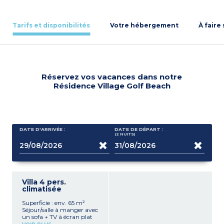
Tarifs et disponibilités
Votre hébergement
À faire
Réservez vos vacances dans notre
Résidence Village Golf Beach
DATE D'ARRIVÉE :
DATE DE DÉPART :
(2
NUITS
)
Villa 4 pers.
climatisée
Superficie : env. 65 m²
Séjour/salle à manger avec
un sofa + TV à écran plat
(quelques chaînes