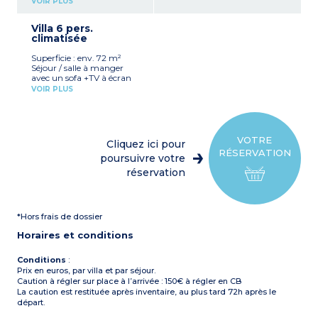
VOIR PLUS
françaises)
Cuisine (plaques
Villa 6 pers.
vitrocéramiques,
climatisée
réfrigérateur, four, micro-
ondes, lave-linge, lave-
Superficie : env. 72 m²
vaisselle, cafetière
Séjour / salle à manger
électrique, bouilloire et
avec un sofa +TV à écran
grille-pain)
plat (quelques chaînes
Chambre avec un lit
VOIR PLUS
françaises)
double
Cuisine américaine (avec
Chambre avec 2 lits
plaque vitrocéramique,
simples
réfrigérateur, four, micro-
Salle de bain et WC
ondes, lave-linge, lave-
Terrasse avec mobilier de
VOTRE
Cliquez ici pour
vaisselle, bouilloire, grille-
jardin
RÉSERVATION
pain et cafetière électrique)
poursuivre votre
1 chambre avec un lit
réservation
double
2 chambres avec 2 lits
simples
Une douche avec WC au
*Hors frais de dossier
rez-de-chaussée
Salle de bain avec WC à
Horaires et conditions
l'étage
Téléphone et coffre-fort
(avec participation)
Conditions
:
Terrasse avec mobilier de
Prix en euros, par villa et par séjour.
jardin.
Caution à régler sur place à l’arrivée : 150€ à régler en CB
La caution est restituée après inventaire, au plus tard 72h après le
départ.