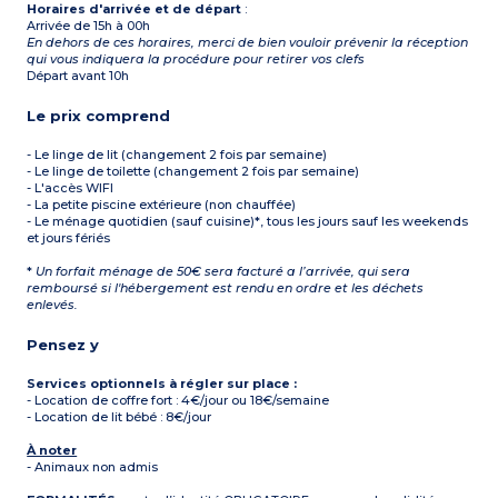
Horaires d'arrivée et de départ
:
Arrivée de 15h à 00h
En dehors de ces horaires, merci de bien vouloir prévenir la réception
qui vous indiquera la procédure pour retirer vos clefs
Départ avant 10h
Le prix comprend
- Le linge de lit (changement 2 fois par semaine)
- Le linge de toilette (changement 2 fois par semaine)
- L'accès WIFI
- La petite piscine extérieure (non chauffée)
- Le ménage quotidien (sauf cuisine)*, tous les jours sauf les weekends
et jours fériés
*
Un forfait ménage de 50€ sera facturé a l’arrivée, qui sera
remboursé si l'hébergement est rendu en ordre et les déchets
enlevés.
Pensez y
Services optionnels à régler sur place :
- Location de coffre fort : 4€/jour ou 18€/semaine
- Location de lit bébé : 8€/jour
À noter
- Animaux non admis