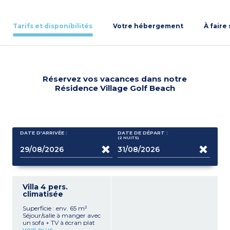
Tarifs et disponibilités
Votre hébergement
À faire
Réservez vos vacances dans notre
Résidence Village Golf Beach
DATE D'ARRIVÉE :
DATE DE DÉPART :
(2
NUITS
)
Villa 4 pers.
climatisée
Superficie : env. 65 m²
Séjour/salle à manger avec
un sofa + TV à écran plat
(quelques chaînes