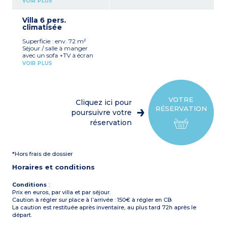
VOIR PLUS
françaises)
Cuisine (plaques
Villa 6 pers.
vitrocéramiques,
climatisée
réfrigérateur, four, micro-
ondes, lave-linge, lave-
Superficie : env. 72 m²
vaisselle, cafetière
Séjour / salle à manger
électrique, bouilloire et
avec un sofa +TV à écran
grille-pain)
plat (quelques chaînes
Chambre avec un lit
VOIR PLUS
françaises)
double
Cuisine américaine (avec
Chambre avec 2 lits
plaque vitrocéramique,
simples
réfrigérateur, four, micro-
Salle de bain et WC
ondes, lave-linge, lave-
Terrasse avec mobilier de
VOTRE
Cliquez ici pour
vaisselle, bouilloire, grille-
jardin
RÉSERVATION
pain et cafetière électrique)
poursuivre votre
1 chambre avec un lit
réservation
double
2 chambres avec 2 lits
simples
Une douche avec WC au
*Hors frais de dossier
rez-de-chaussée
Salle de bain avec WC à
Horaires et conditions
l'étage
Téléphone et coffre-fort
(avec participation)
Conditions
:
Terrasse avec mobilier de
Prix en euros, par villa et par séjour.
jardin.
Caution à régler sur place à l’arrivée : 150€ à régler en CB
La caution est restituée après inventaire, au plus tard 72h après le
départ.