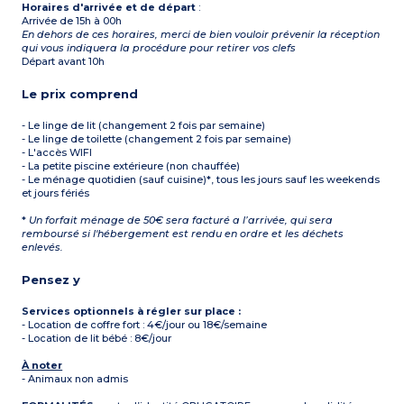
Horaires d'arrivée et de départ
:
Arrivée de 15h à 00h
En dehors de ces horaires, merci de bien vouloir prévenir la réception
qui vous indiquera la procédure pour retirer vos clefs
Départ avant 10h
Le prix comprend
- Le linge de lit (changement 2 fois par semaine)
- Le linge de toilette (changement 2 fois par semaine)
- L'accès WIFI
- La petite piscine extérieure (non chauffée)
- Le ménage quotidien (sauf cuisine)*, tous les jours sauf les weekends
et jours fériés
*
Un forfait ménage de 50€ sera facturé a l’arrivée, qui sera
remboursé si l'hébergement est rendu en ordre et les déchets
enlevés.
Pensez y
Services optionnels à régler sur place :
- Location de coffre fort : 4€/jour ou 18€/semaine
- Location de lit bébé : 8€/jour
À noter
- Animaux non admis