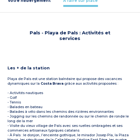
Votre hébergement
À faire sur place
Pals - Playa de Pals : Activités et
services
Les + de la station
Playa de Pals est une station balnéaire qui propose des vacances
dynamiques sur la
Costa Brava
grâce aux activités proposées :
- Activités nautiques
- Golf
- Tennis
- Balades en bateau
- Balades à vélo dans les chemins des rizières environnantes
- Jogging sur les chemins de randonnée ou sur le chemin de ronde le
long de la mer
- Visite du vieux village de Pals avec ses ruelles ombragées et ses
commerces artisanaux typiques catalans
- À Pals : le donjon, l’enceinte gothique, le mirador Josep Pla, la Plaza
Mayor, les sépultures de la Calle Mayor, l’église Sant Père, les quatre