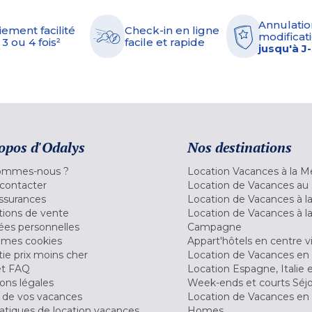
Annulatio
iement facilité
Check-in en ligne
modificati
 3 ou 4 fois²
facile et rapide
jusqu'à J
opos d'Odalys
Nos destinations
ommes-nous ?
Location Vacances à la M
contacter
Location de Vacances au 
ssurances
Location de Vacances à 
tions de vente
Location de Vacances à l
es personnelles
Campagne
 mes cookies
Appart'hôtels en centre vi
ie prix moins cher
Location de Vacances en
et FAQ
Location Espagne, Italie 
ons légales
Week-ends et courts Séj
 de vos vacances
Location de Vacances en
tiques de location vacances
Homes