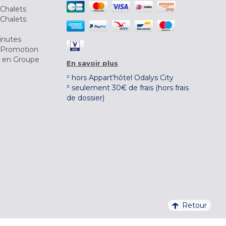
Chalets
Chalets
inutes
 Promotion
r en Groupe
En savoir plus
² hors Appart'hôtel Odalys City
³ seulement 30€ de frais (hors frais
de dossier)
Retour