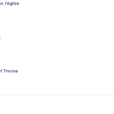
, l’église
:
of Throne