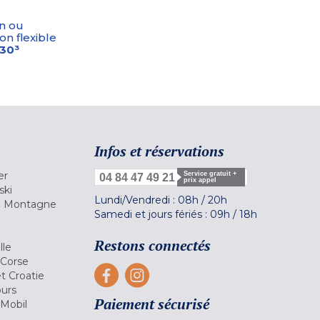
n ou
on flexible
-30³
Infos et réservations
er
Service gratuit +
04 84 47 49 21
prix appel
ski
Lundi/Vendredi :
08h
/
20h
la Montagne
Samedi et jours fériés :
09h
/
18h
a
Restons connectés
lle
 Corse
et Croatie
ours
Paiement sécurisé
 Mobil