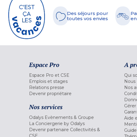
Des séjours pour
Pa
toutes vos envies
en
Espace Pro
A pr
Espace Pro et CSE
Qui s
Emplois et stages
Nous 
Relations presse
Nos a
Devenir propriétaire
Condi
Donné
Nos services
Gérer
Garant
Odalys Evènements & Groupe
Aide 
La Conciergerie by Odalys
Menti
Devenir partenaire Collectivités &
Guide
CSE
Théma