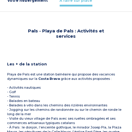
Votre hébergement
À faire sur place
Pals - Playa de Pals : Activités et
services
Les + de la station
Playa de Pals est une station balnéaire qui propose des vacances
dynamiques sur la
Costa Brava
grâce aux activités proposées :
- Activités nautiques
- Golf
- Tennis
- Balades en bateau
- Balades à vélo dans les chemins des rizières environnantes
- Jogging sur les chemins de randonnée ou sur le chemin de ronde le
long de la mer
- Visite du vieux village de Pals avec ses ruelles ombragées et ses
commerces artisanaux typiques catalans
- À Pals : le donjon, l’enceinte gothique, le mirador Josep Pla, la Plaza
Mayor, les sépultures de la Calle Mayor, l’église Sant Père, les quatre