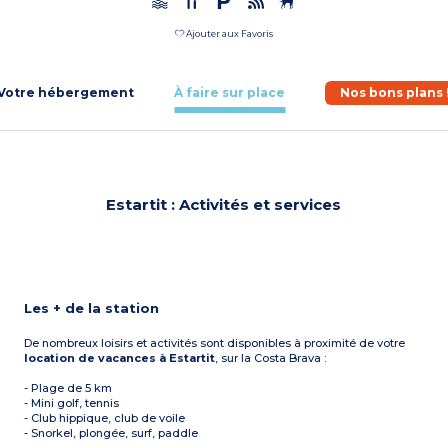
Ajouter aux Favoris
Votre hébergement
À faire sur place
Nos bons plans 
Estartit : Activités et services
Les + de la station
De nombreux loisirs et activités sont disponibles à proximité de votre
location de vacances à Estartit
, sur la Costa Brava :
- Plage de 5 km
- Mini golf, tennis
- Club hippique, club de voile
- Snorkel, plongée, surf, paddle