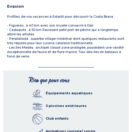
Evasion
Profitez de vos vacances à Estartit pour découvrir la Costa Brava :
- Figueras : à 40 km avec son musée consacré à Dali
- Cadaquès : à 50 km Ravissant petit port de pêche qui a longtemps
attiré les artistes
- Peratallada : superbe village médiéval dont quelques restaurants sont
très réputés pour leur cuisine catalane traditionnelle.
- Les îles Medes : archipel classé zone protégée, possèdent une variété
exceptionnelle de faune et de flore marine. Tour des îles en bateaux à
fond de verre.
Rien que pour vous
Équipements aquatiques
3 piscines extérieures
Club enfants
Animations journée/ soirée