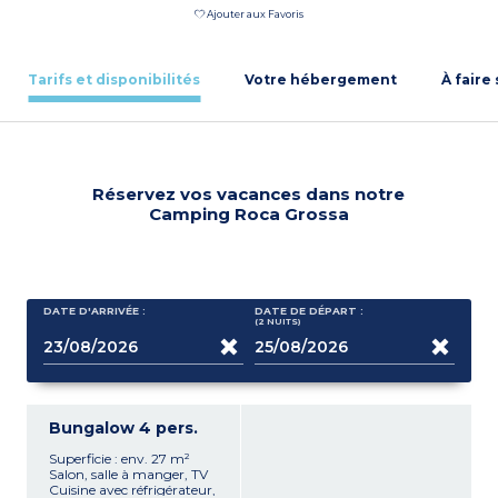
Ajouter aux Favoris
Tarifs et disponibilités
Votre hébergement
À faire
Réservez vos vacances dans notre
Camping Roca Grossa
DATE D'ARRIVÉE :
DATE DE DÉPART :
(2
NUITS
)
Bungalow 4 pers.
Superficie : env. 27 m²
Salon, salle à manger, TV
Cuisine avec réfrigérateur,