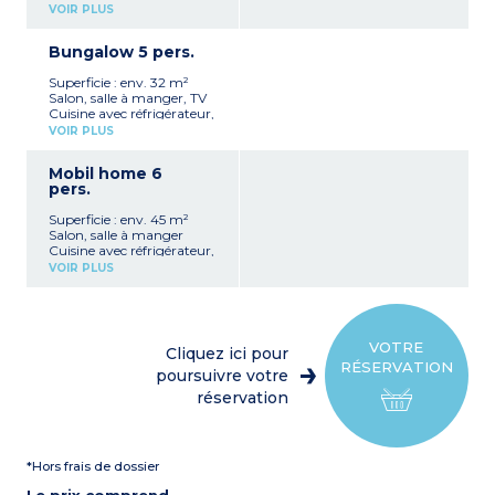
micro-ondes, vaisselles,
VOIR PLUS
ustensiles, cafetière
1 chambre avec un lit
Bungalow 5 pers.
double
1 chambre avec lits
Superficie : env. 32 m²
superposés
Salon, salle à manger, TV
Salle de bain avec douche
Cuisine avec réfrigérateur,
et WC
micro-ondes, vaisselles,
Terrasse couverte avec
VOIR PLUS
ustensiles, cafetière
tables et chaises et
1 chambre avec un lit
barbecue
Mobil home 6
double
pers.
1 chambre avec lits
superposés et un lit simple
Superficie : env. 45 m²
Salle de bain avec douche
Salon, salle à manger
et WC
Cuisine avec réfrigérateur,
Terrasse couverte avec
micro-ondes, vaisselles,
tables et chaises, barbecue
VOIR PLUS
ustensiles, cafetière
1 chambre avec un lit
double
2 chambres avec 2 lits
simples
VOTRE
Cliquez ici pour
Salle de bain avec douche
RÉSERVATION
WC séparé
poursuivre votre
Terrasse couverte avec
réservation
tables et chaises
*Hors frais de dossier