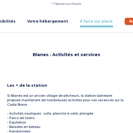
Ajouter aux Favoris
nibilités
Votre hébergement
À faire sur place
N
Blanes : Activités et services
Les + de la station
Si Blanes est un ancien village de pêcheurs, la station balnéaire
propose maintenant de nombreuses activités pour vos vacances sur la
Costa Brava :
- Activités nautiques : voile, planche à voile, plongée
- Parcs de loisirs
- Équitation
- Balades en bateau
- Randonnées