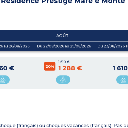
Résidence Prestige Mare e Monte
AOÛT
26 au 26/08/2026
Du 22/08/2026 au 29/08/2026
Du 23/08/2026 a
1 610 €
20%
160 €
1 288 €
1 61
, chèque (français) ou chèques vacances (français). Pas d