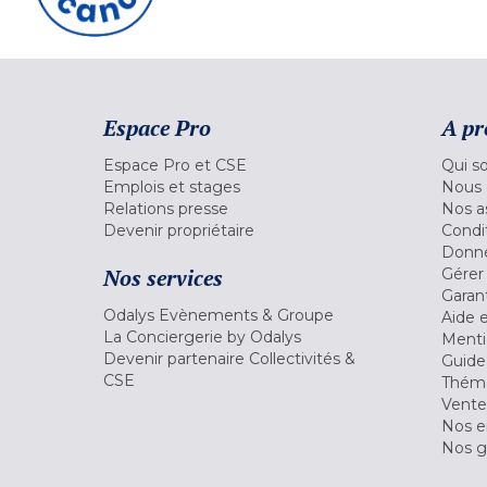
Espace Pro
A pr
Espace Pro et CSE
Qui s
Emplois et stages
Nous 
Relations presse
Nos a
Devenir propriétaire
Condi
Donné
Nos services
Gérer
Garant
Odalys Evènements & Groupe
Aide 
La Conciergerie by Odalys
Menti
Devenir partenaire Collectivités &
Guide
CSE
Théma
Vente
Nos 
Nos g