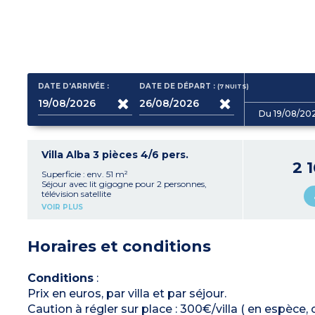
DATE D'ARRIVÉE :
DATE DE DÉPART :
(7
NUITS
)
Du 19/08/20
Villa Alba 3 pièces 4/6 pers.
2 
Superficie : env. 51 m²
Séjour avec lit gigogne pour 2 personnes,
télévision satellite
Coin cuisine avec plaque vitrocéramique, lave-
VOIR PLUS
vaisselle, micro-ondes, réfrigérateur-
congélateur,
lave-linge, cafetière électrique
Horaires et conditions
Chambre avec un lit double (160)
Chambre avec 2 lits simples
Salle de bains avec WC
Terrasse avec mobilier de jardin et barbecue
Conditions
:
Climatisation dans le séjour
Prix en euros, par villa et par séjour.
Capacité maximale : 4 adultes + 2 enfants
(de moins de 13 ans)
Caution à régler sur place : 300€/villa ( en espèce