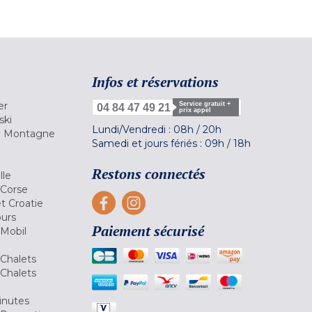
Infos et réservations
er
Service gratuit +
04 84 47 49 21
prix appel
ski
Lundi/Vendredi :
08h
/
20h
la Montagne
Samedi et jours fériés :
09h
/
18h
a
Restons connectés
lle
 Corse
et Croatie
ours
Paiement sécurisé
 Mobil
Chalets
Chalets
inutes