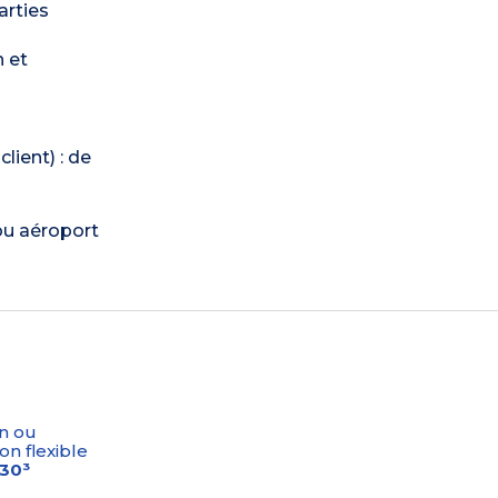
arties
n et
lient) : de
 ou aéroport
n ou
on flexible
-30³