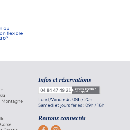
n ou
on flexible
-30³
Infos et réservations
er
Service gratuit +
04 84 47 49 21
prix appel
ski
Lundi/Vendredi :
08h
/
20h
la Montagne
Samedi et jours fériés :
09h
/
18h
a
Restons connectés
lle
 Corse