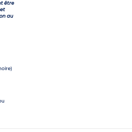
t être
et
ion au
noire)
ou