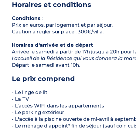
Horaires et conditions
1 chambre avec 2 lits simples
Salle de douche
WC séparé pour la plupart
Terrasse et jardinet privatif
Conditions
:
Climatisation
Prix en euros, par logement et par séjour.
Caution à régler sur place : 300€/villa.
Horaires d'arrivée et de départ
Arrivée le samedi à partir de 17h jusqu'à 20h pour l
l’accueil de la Résidence qui vous donnera la marc
Départ le samedi avant 10h.
Le prix comprend
- Le linge de lit
- La TV
- L’accès WIFI dans les appartements
- Le parking extérieur
- L'accès à la piscine ouverte de mi-avril à septem
- Le ménage d'appoint* fin de séjour (sauf coin cuis