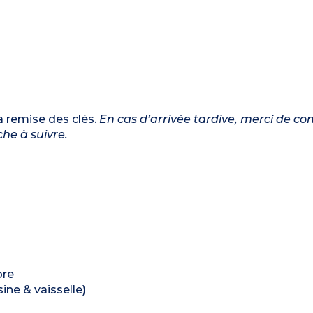
a remise des clés.
En cas d’arrivée tardive, merci de co
he à suivre.
bre
ine & vaisselle)