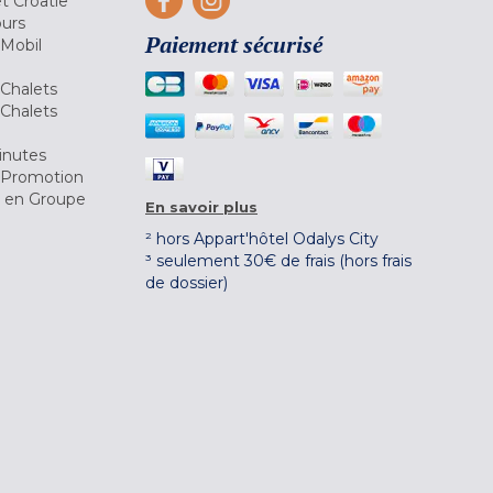
et Croatie
ours
Paiement sécurisé
 Mobil
Chalets
Chalets
inutes
 Promotion
r en Groupe
En savoir plus
² hors Appart'hôtel Odalys City
³ seulement 30€ de frais (hors frais
de dossier)