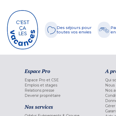
Des séjours pour
Pa
toutes vos envies
en
Espace Pro
A pr
Espace Pro et CSE
Qui s
Emplois et stages
Nous 
Relations presse
Nos a
Devenir propriétaire
Condi
Donné
Nos services
Gérer
Garant
Odalys Evènements & Groupe