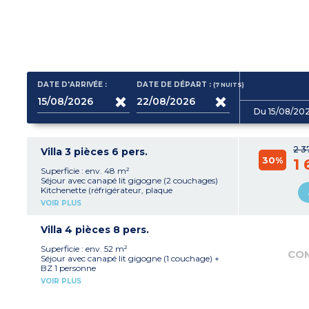
DATE D'ARRIVÉE :
DATE DE DÉPART :
(7
NUITS
)
Du 15/08/20
2 3
Villa 3 pièces 6 pers.
30%
1 
Superficie : env. 48 m²
Séjour avec canapé lit gigogne (2 couchages)
Kitchenette (réfrigérateur, plaque
vitrocéramique, micro-ondes ou four, lave-
VOIR PLUS
vaisselle)
1 chambre avec 1 lit double
1 chambre avec 2 lits simples
Villa 4 pièces 8 pers.
1 salle de douche
WC séparé pour la plupart
Superficie : env. 52 m²
CO
Terrasse et jardinet privatif
Séjour avec canapé lit gigogne (1 couchage) +
Climatisation
BZ 1 personne
Kitchenette (réfrigérateur, plaque
VOIR PLUS
vitrocéramique, micro-ondes ou four, lave-
vaisselle)
2 chambres avec 1 lit double chacune