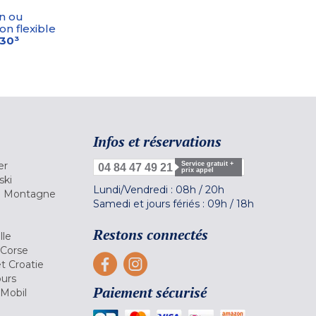
n ou
on flexible
-30³
Infos et réservations
er
Service gratuit +
04 84 47 49 21
prix appel
ski
Lundi/Vendredi :
08h
/
20h
la Montagne
Samedi et jours fériés :
09h
/
18h
a
Restons connectés
lle
 Corse
et Croatie
ours
Paiement sécurisé
 Mobil