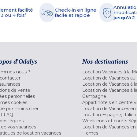
Annulatio
iement facilité
Check-in en ligne
modificati
 3 ou 4 fois²
facile et rapide
jusqu'à J
opos d'Odalys
Nos destinations
ommes-nous ?
Location Vacances à la M
contacter
Location de Vacances au 
ssurances
Location de Vacances à 
tions de vente
Location de Vacances à l
es personnelles
Campagne
 mes cookies
Appart'hôtels en centre vi
ie prix moins cher
Location de Vacances en
et FAQ
Location Espagne, Italie 
ons légales
Week-ends et courts Séj
 de vos vacances
Location de Vacances en
tiques de location vacances
Homes