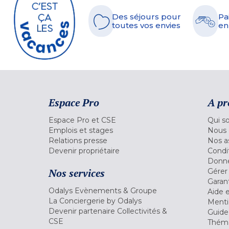
Des séjours pour
Pa
toutes vos envies
en
Espace Pro
A pr
Espace Pro et CSE
Qui s
Emplois et stages
Nous 
Relations presse
Nos a
Devenir propriétaire
Condi
Donné
Nos services
Gérer
Garant
Odalys Evènements & Groupe
Aide 
La Conciergerie by Odalys
Menti
Devenir partenaire Collectivités &
Guide
CSE
Théma