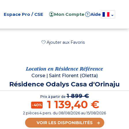
Espace Pro / CSE
Mon Compte
Aide
?
Ajouter aux Favoris
Location en Résidence Référence
Corse
|
Saint Florent (Oletta)
Résidence Odalys Casa d'Orinaju
1 899 €
Prix à partir de
1 139,40 €
-40%
2 pièces 4 pers.
du
08/08/2026
au 15/08/2026
VOIR LES DISPONIBILITÉS