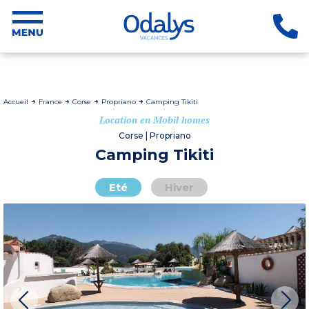
Accueil
France
Corse
Propriano
Camping Tikiti
Location en Mobil homes
Corse | Propriano
Camping Tikiti
Eté
Hiver