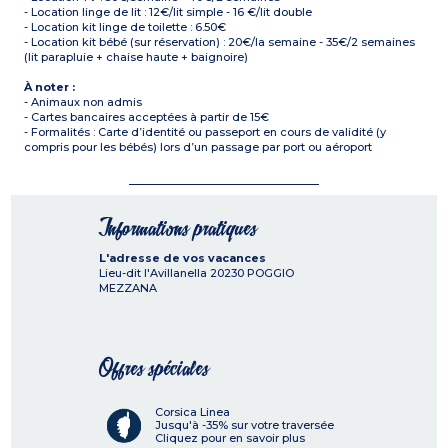
- Location linge de lit : 12€/lit simple - 16 €/lit double
- Location kit linge de toilette : 6.50€
- Location kit bébé (sur réservation) : 20€/la semaine - 35€/2 semaines
(lit parapluie + chaise haute + baignoire)
À noter :
- Animaux non admis
- Cartes bancaires acceptées à partir de 15€
- Formalités : Carte d’identité ou passeport en cours de validité (y
compris pour les bébés) lors d’un passage par port ou aéroport
Informations pratiques
L'adresse de vos vacances
Lieu-dit l'Avillanella
20230
POGGIO
MEZZANA
Offres spéciales
Corsica Linea
Jusqu'à -35% sur votre traversée
Cliquez pour en savoir plus