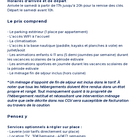
Horaires d'arrivée et de départ
:
Arrivée le samedi à partir de 17h jusqu'à 20h pour la remise des clés.
Départ le samedi avant 10h.
Le prix comprend
- Le parking extérieur (1 place par appartement)
- L'accès WIFI à l'accueil
- La climatisation
- L'accès à la base nautique (paddle, kayaks et planches à voile) en
juillet/août
- Les animations enfants 4-11 ans (5 demi-journées par semaine) durant
les vacances scolaires de la période estivale
- Les animations sportives en journée durant les vacances scolaires de
la période estivale
- Le ménage fin de séjour inclus (hors cuisine)
* Un ménage d’appoint de fin de séjour est inclus dans le tarif. À
noter que tous les hébergements doivent être rendus dans un état
propre et rangé. Tout manquement quant à la propreté de
l’hébergement restitué et nécessitant une intervention ménage
autre que celle décrite dans nos CGV sera susceptible de facturation
au travers de la caution
.
Pensez y
Services optionnels à régler sur place :
- Laverie (voir tarifs directement sur place)
- Location TV : 30€/semaine - 40€/2 semaines