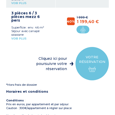
Chambre avec 1 lit double
VOIR PLUS
mezzanine
Kitchenette équipée
3 pièces 6 / 3
(réfrigérateur, plaque
pièces mezz 6
vitrocéramique, micro-
1 999 €
pers
ondes, lave-vaisselle)
40%
1 199,40 €
Salle d'eau avec douche et
Superficie : env. 46 m²
WC
Séjour avec canapé
Climatisation
gigogne
Terrasse
Chambre avec 1 lit double
VOIR PLUS
Chambre avec 2 lits
simples
Kitchenette équipée
(réfrigérateur, plaque
vitrocéramique, micro-
VOTRE
Cliquez ici pour
ondes, lave-vaisselle)
RÉSERVATION
Salle d'eau avec douche et
poursuivre votre
WC
réservation
Terrasse
Climatisation
*Hors frais de dossier
Horaires et conditions
Conditions
:
Prix en euros, par appartement et par séjour.
Caution : 300€/appartement à régler sur place