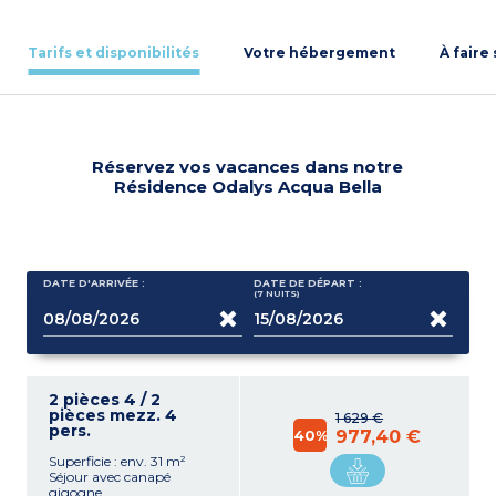
Tarifs et disponibilités
Votre hébergement
À faire
Réservez vos vacances dans notre
Résidence Odalys Acqua Bella
DATE D'ARRIVÉE :
DATE DE DÉPART :
(7
NUITS
)
2 pièces 4 / 2
pièces mezz. 4
1 629 €
pers.
40%
977,40 €
Superficie : env. 31 m²
Séjour avec canapé
gigogne