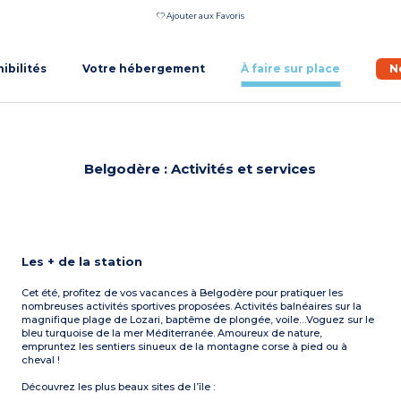
Ajouter aux Favoris
nibilités
Votre hébergement
À faire sur place
N
Belgodère : Activités et services
Les + de la station
Cet été, profitez de vos vacances à Belgodère pour pratiquer les
nombreuses activités sportives proposées. Activités balnéaires sur la
magnifique plage de Lozari, baptême de plongée, voile…Voguez sur le
bleu turquoise de la mer Méditerranée. Amoureux de nature,
empruntez les sentiers sinueux de la montagne corse à pied ou à
cheval !
Découvrez les plus beaux sites de l’île :