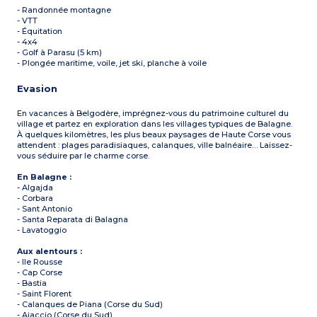
- Randonnée montagne
- VTT
- Équitation
- 4x4
- Golf à Parasu (5 km)
- Plongée maritime, voile, jet ski, planche à voile
Evasion
En vacances à Belgodère, imprégnez-vous du patrimoine culturel du
village et partez en exploration dans les villages typiques de Balagne.
À quelques kilomètres, les plus beaux paysages de Haute Corse vous
attendent : plages paradisiaques, calanques, ville balnéaire… Laissez-
vous séduire par le charme corse.
En Balagne :
- Algajda
- Corbara
- Sant Antonio
- Santa Reparata di Balagna
- Lavatoggio
Aux alentours :
- Ile Rousse
- Cap Corse
- Bastia
- Saint Florent
- Calanques de Piana (Corse du Sud)
- Ajaccio (Corse du Sud)