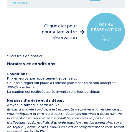
Chambre avec 1 grand lit
VOIR PLUS
(140)
Chambre avec 2 lits
simples (2 x 90)
Kitchenette équipée
(plaque vitrocéramique,
VOTRE
Cliquez ici pour
micro-ondes/gril, lave-
RÉSERVATION
vaisselle, frigo, cafetière à
poursuivre votre
filtre)
réservation
Salle de bains, WC séparé
Terrasse
1 stationnement gratuit
par appartement
*Hors frais de dossier
(numéroté)
Horaires et conditions
Conditions
:
Prix en euros, par appartement et par séjour.
Caution à régler sur place à l’arrivée (carte bancaire non acceptée) :
300€/appartement
La caution est restituée après inventaire le jour du départ.
Horaires d'arrivée et de départ
:
Arrivée le samedi à partir de 17h.
En cas d’arrivée tardive, il est impératif de prévenir la résidence qui
vous indiquera la marche à suivre. Selon les horaires d’ouverture de
la réception et pour votre tranquillité, vous avez la possibilité
d’effectuer les formalités d’arrivée (caution, remise inventaire, taxe
de séjour…) dans l’après-midi. Les clefs et l’appartement vous seront
donnés à partir de 17h.