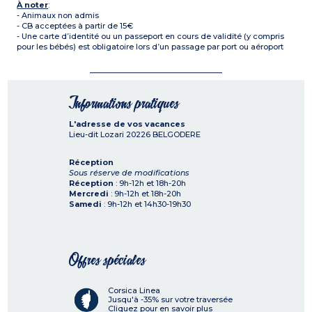
À noter
:
- Animaux non admis
- CB acceptées à partir de 15€
- Une carte d’identité ou un passeport en cours de validité (y compris
pour les bébés) est obligatoire lors d’un passage par port ou aéroport
Informations pratiques
L'adresse de vos vacances
Lieu-dit Lozari
20226
BELGODERE
Réception
Sous réserve de modifications
Réception
: 9h-12h et 18h-20h
Mercredi
: 9h-12h et 18h-20h
Samedi
: 9h-12h et 14h30-19h30
Offres spéciales
Corsica Linea
Jusqu'à -35% sur votre traversée
Cliquez pour en savoir plus