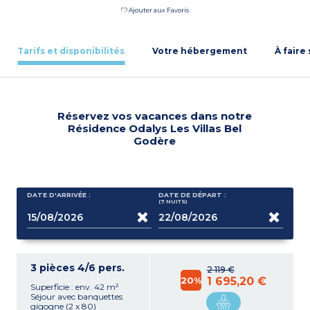
Ajouter aux Favoris
Tarifs et disponibilités
Votre hébergement
À faire
Réservez vos vacances dans notre
Résidence Odalys Les Villas Bel
Godère
DATE D'ARRIVÉE :
DATE DE DÉPART :
(7
NUITS
)
3 pièces 4/6 pers.
2 119 €
20%
1 695,20 €
Superficie : env. 42 m²
Séjour avec banquettes
gigogne (2 x 80)