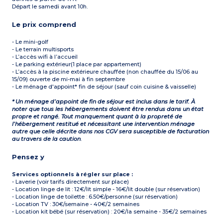
Départ le samedi avant 10h.
Le prix comprend
- Le mini-golf
- Le terrain multisports
- L’accès wifi à l’accueil
- Le parking extérieur(1 place par appartement)
- L’accès à la piscine extérieure chauffée (non chauffée du 15/06 au
15/09) ouverte de mi-mai à fin septembre
- Le ménage d'appoint* fin de séjour (sauf coin cuisine & vaisselle)
* Un ménage d’appoint de fin de séjour est inclus dans le tarif. À
noter que tous les hébergements doivent être rendus dans un état
propre et rangé. Tout manquement quant à la propreté de
l’hébergement restitué et nécessitant une intervention ménage
autre que celle décrite dans nos CGV sera susceptible de facturation
au travers de la caution
.
Pensez y
Services optionnels à régler sur place :
- Laverie (voir tarifs directement sur place)
- Location linge de lit : 12€/lit simple - 16€/lit double (sur réservation)
- Location linge de toilette : 6.50€/personne (sur réservation)
- Location TV : 30€/semaine - 40€/2 semaines
- Location kit bébé (sur réservation) : 20€/la semaine - 35€/2 semaines